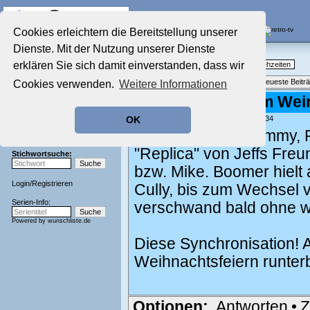
Die Fernseh-Diskussionsforen von
Cookies erleichtern die Bereitstellung unserer
Dienste. Mit der Nutzung unserer Dienste
Startseite
Nostalgieecke
Aktuelles Forum
erklären Sie sich damit einverstanden, dass wir
TV-Erinnerungen an gute, alte Fernsehzeiten
Nostalgieecke
Themenübersicht
•
Neues Thema
•
Neueste Beitr
Cookies verwenden.
Weitere Informationen
Film-Forum
Der Werbeblock
Re: Lassie ist zum Wei
Zeichentrick-Forum
geschrieben von:
Kaschi
, 18.09.05 13:34
OK
Ratgeber Technik
Der Freund von Timmy, R
Sendeschluss!
"Replica" von Jeffs Freu
Stichwortsuche:
bzw. Mike. Boomer hielt 
Login
/
Registrieren
Cully, bis zum Wechsel 
Serien-Info:
verschwand bald ohne we
Powered by
wunschliste.de
Diese Synchronisation! A
Weihnachtsfeiern runte
Optionen:
Antworten
•
Z