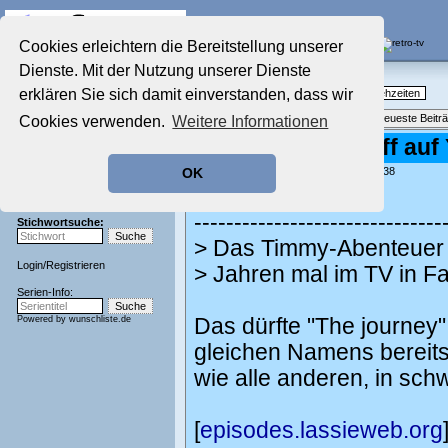
Die Fernseh-Diskussionsforen von
Cookies erleichtern die Bereitstellung unserer
Dienste. Mit der Nutzung unserer Dienste
Startseite
Nostalgieecke
Aktuelles Forum
erklären Sie sich damit einverstanden, dass wir
TV-Erinnerungen an gute, alte Fernsehzeiten
Nostalgieecke
Themenübersicht
•
Neues Thema
•
Neueste Beitr
Cookies verwenden.
Weitere Informationen
Film-Forum
Der Werbeblock
Re: Lassie mit Jeff auf
Zeichentrick-Forum
geschrieben von:
Kaschi
, 15.05.23 22:38
OK
Ratgeber Technik
Norbert schrieb:
Sendeschluss!
-------------------------------
Stichwortsuche:
> Das Timmy-Abenteuer mi
Login
/
Registrieren
> Jahren mal im TV in Far
Serien-Info:
Powered by
wunschliste.de
Das dürfte "The journey
gleichen Namens bereits i
wie alle anderen, in schw
[
episodes.lassieweb.org