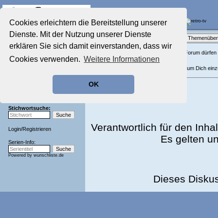
Die Fernseh-Diskussionsforen von
Cookies erleichtern die Bereitstellung unserer
Dienste. Mit der Nutzung unserer Dienste
Startseite
Forenliste
•
Themenüber
Aktuelles Forum
erklären Sie sich damit einverstanden, dass wir
Nostalgieecke
In diesem Forum dürfen l
Cookies verwenden.
Weitere Informationen
Film-Forum
Klicke hier, um Dich ein
Der Werbeblock
Zeichentrick-Forum
OK
Ratgeber Technik
Sendeschluss!
Stichwortsuche:
Verantwortlich für den Inhal
Login
/
Registrieren
Es gelten u
Serien-Info:
Powered by
wunschliste.de
Dieses Disku