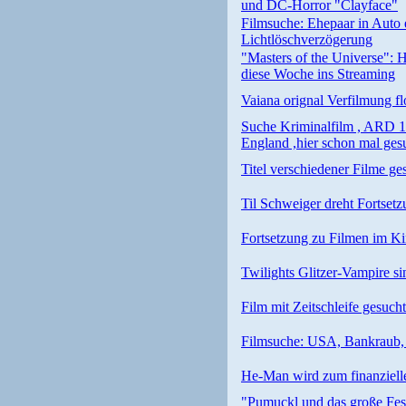
und DC-Horror "Clayface"
Filmsuche: Ehepaar in Auto
Lichtlöschverzögerung
"Masters of the Universe":
diese Woche ins Streaming
Vaiana orignal Verfilmung fl
Suche Kriminalfilm , ARD 19
England ,hier schon mal ge
Titel verschiedener Filme ge
Til Schweiger dreht Fortse
Fortsetzung zu Filmen im K
Twilights Glitzer-Vampire s
Film mit Zeitschleife gesuch
Filmsuche: USA, Bankraub,
He-Man wird zum finanziell
"Pumuckl und das große Fes