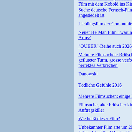
Film mit dem Kobold ins Ki
Suche deutsche Fernseh-Film
angesiedelt ist
Lieblingsfilm der Communit
Neuer He-Man Film - warum
Arms?
"QUEER"-Reihe auch 2026:
Mehrere Filmsuchen: Britis
gefluteter Turm, grosse verf
perfektes Verbrechen
Danowski
Tödliche Gefühle 2016
Mehrere Filmsuchen: einige 
Filmsuche, alter britischer ki
Auftragskiller
Wie heißt dieser Film?
Unbekannter Film arte um 20