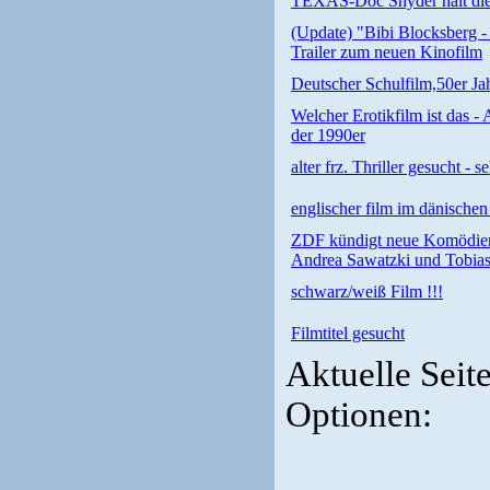
TEXAS-Doc Snyder hält die 
(Update) "Bibi Blocksberg - D
Trailer zum neuen Kinofilm
Deutscher Schulfilm,50er Jah
Welcher Erotikfilm ist das 
der 1990er
alter frz. Thriller gesucht - s
englischer film im dänische
ZDF kündigt neue Komödien
Andrea Sawatzki und Tobias
schwarz/weiß Film !!!
Filmtitel gesucht
Aktuelle Seit
Optionen: