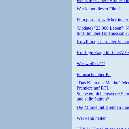
Hilde. 40er 50er? Bruder F
Wer kennt diesen Film ?
Film gesucht, welcher in de
(Update) "23 000 Leben": Ne
für Film über Hilfsmission 
Kurzfilm gesuch- 2ter Versu
Knifflige Frage für CLEV
Wer weiß es???
Filmsuche über KI
"Das Kanu des Manitu" feier
Premiere auf RTL+
Suche empfehlenswerte Sch
und stille Satiren?
Die Mumie mit Brendan Fras
Wer kann helfen