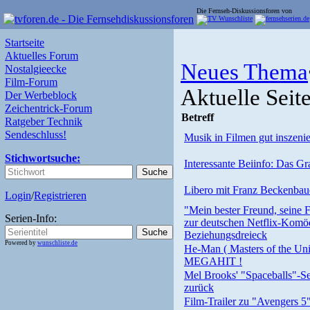
Die Fernseh-Diskussionsforen von
Startseite
Aktuelles Forum
Neues Thema
Nostalgieecke
Film-Forum
Aktuelle Seit
Der Werbeblock
Zeichentrick-Forum
Betreff
Ratgeber Technik
Sendeschluss!
Musik in Filmen gut inszenie
Stichwortsuche:
Interessante Beiinfo: Das 
Libero mit Franz Beckenbau
Login
/
Registrieren
"Mein bester Freund, seine F
Serien-Info:
zur deutschen Netflix-Komöd
Beziehungsdreieck
Powered by
wunschliste.de
He-Man ( Masters of the Un
MEGAHIT !
Mel Brooks' "Spaceballs"-S
zurück
Film-Trailer zu "Avengers 5