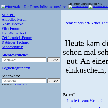
Die Fernseh-Diskussionsforen von
Startseite
Aktuelles Forum
Themenübersicht
•
Neues The
Nostalgieecke
Film-Forum
Der Werbeblock
Zeichentrick-Forum
Heute kam di
Ratgeber Technik
Sendeschluss!
schon mal sehr
Stichwortsuche:
gut. An eine
einkuscheln, 
Login
/
Registrieren
Serien-Info:
Powered by
wunschliste.de
Betreff
Lassie ist zum Weinen!