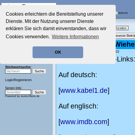
Die Fernseh-Diskussionsforen von
Cookies erleichtern die Bereitstellung unserer
Dienste. Mit der Nutzung unserer Dienste
Startseite
Nostalgieecke
Aktuelles Forum
erklären Sie sich damit einverstanden, dass wir
TV-Erinnerungen an gute, alte Fernsehzeiten
Nostalgieecke
Themenübersicht
•
Neues Thema
•
Neueste Beitr
Cookies verwenden.
Weitere Informationen
Film-Forum
Der Werbeblock
Re: Fury ist zum Wiehe
Zeichentrick-Forum
geschrieben von:
Kaschi
, 13.03.05 21:03
OK
Ratgeber Technik
Hier ein paar Fury-Links
Sendeschluss!
Stichwortsuche:
Auf deutsch:
Login
/
Registrieren
Serien-Info:
[
www.kabel1.de
]
Powered by
wunschliste.de
Auf englisch:
[
www.imdb.com
]