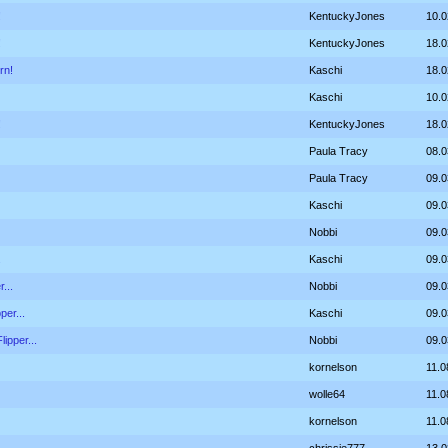
!
KentuckyJones
10.0
!
KentuckyJones
18.0
rn!
Kaschi
18.0
Kaschi
10.0
!
KentuckyJones
18.0
Paula Tracy
08.0
Paula Tracy
09.0
Kaschi
09.0
Nobbi
09.0
.
Kaschi
09.0
...
Nobbi
09.0
per...
Kaschi
09.0
lipper...
Nobbi
09.0
kornelson
11.0
wolle64
11.0
kornelson
11.0