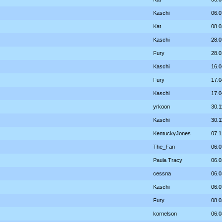
Kaschi
06.0
Kat
08.0
Kaschi
28.0
Fury
28.0
Kaschi
16.0
Fury
17.0
Kaschi
17.0
yrkoon
30.1
Kaschi
30.1
KentuckyJones
07.1
The_Fan
06.0
Paula Tracy
06.0
cessna
06.0
Kaschi
06.0
Fury
08.0
kornelson
06.0