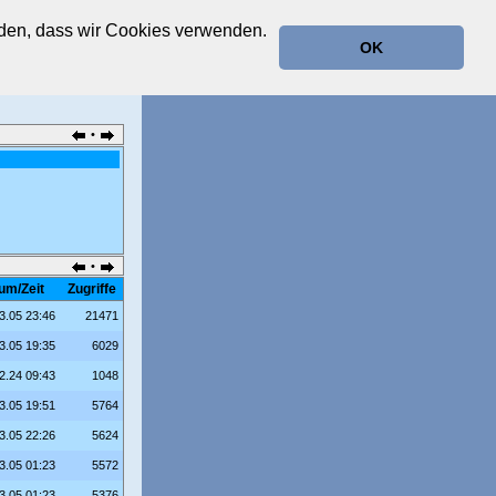
anden, dass wir Cookies verwenden.
OK
•
•
um/Zeit
Zugriffe
3.05 23:46
21471
3.05 19:35
6029
2.24 09:43
1048
3.05 19:51
5764
3.05 22:26
5624
3.05 01:23
5572
3.05 01:23
5376