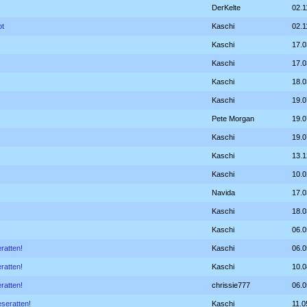
DerKelte
02.1
ot
Kaschi
02.1
Kaschi
17.0
Kaschi
17.0
Kaschi
18.0
Kaschi
19.0
Pete Morgan
19.0
Kaschi
19.0
Kaschi
13.1
Kaschi
10.0
Navida
17.0
Kaschi
18.0
!
Kaschi
06.0
ratten!
Kaschi
06.0
ratten!
Kaschi
10.0
ratten!
chrissie777
06.0
eseratten!
Kaschi
11.0