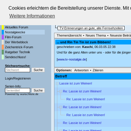
Cookies erleichtern die Bereitstellung unserer Dienste. Mi
Die Fernseh-Diskussionsforen von
Weitere Informationen
Startseite
Nostalgieecke
Aktuelles Forum
TV-Erinnerungen an gute, alte Fernsehzeiten
Nostalgieecke
Themenübersicht
•
Neues Thema
•
Neueste Beitr
Film-Forum
Der Werbeblock
... und Rin Tin Tin ist zum Bibbern!
geschrieben von:
Kaschi
, 06.03.05 22:38
Zeichentrick-Forum
Ratgeber Technik
Und für die ganz Alten unter uns - oder für die jünge
Sendeschluss!
[
www.tv-nostalgie.de
]
Stichwortsuche:
Optionen:
Antworten
•
Zitieren
Betreff
Login
/
Registrieren
Lassie ist zum Weinen!
Serien-Info:
Re: Lassie ist zum Weinen!
Powered by
wunschliste.de
Re: Lassie ist zum Weinen!
Re: Lassie ist zum Weinen!
Re: Lassie ist zum Weinen!
Re: Lassie ist zum Weinen!
Re: Lassie ist zum Weinen!