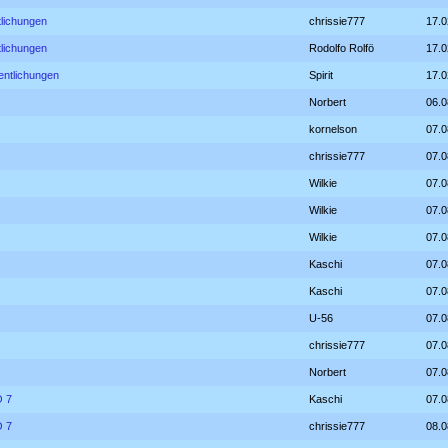
tlichungen
chrissie777
17.0
tlichungen
Rodolfo Rolfö
17.0
entlichungen
Spirit
17.0
Norbert
06.0
kornelson
07.0
chrissie777
07.0
Wilkie
07.0
Wilkie
07.0
Wilkie
07.0
Kaschi
07.0
Kaschi
07.0
U-56
07.0
chrissie777
07.0
Norbert
07.0
O 7
Kaschi
07.0
O 7
chrissie777
08.0