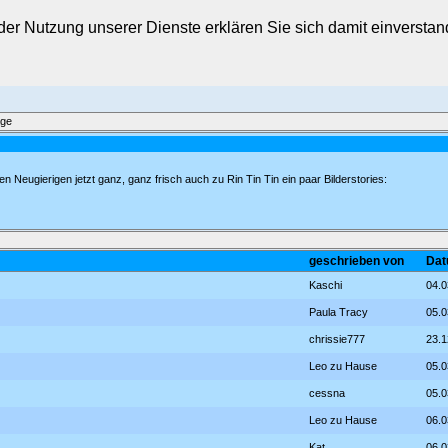
t der Nutzung unserer Dienste erklären Sie sich damit einverst
äge
ren Neugierigen jetzt ganz, ganz frisch auch zu Rin Tin Tin ein paar Bilderstories:
geschrieben von
Dat
Kaschi
04.0
Paula Tracy
05.0
chrissie777
23.1
Leo zu Hause
05.0
cessna
05.0
Leo zu Hause
06.0
Kat
06.0