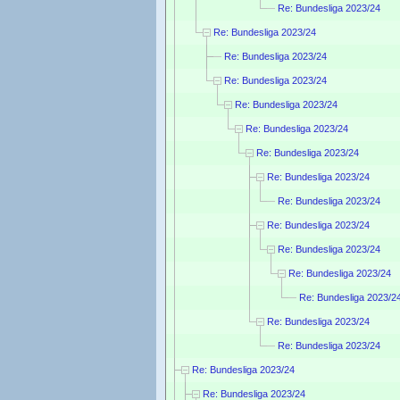
Re: Bundesliga 2023/24
Re: Bundesliga 2023/24
Re: Bundesliga 2023/24
Re: Bundesliga 2023/24
Re: Bundesliga 2023/24
Re: Bundesliga 2023/24
Re: Bundesliga 2023/24
Re: Bundesliga 2023/24
Re: Bundesliga 2023/24
Re: Bundesliga 2023/24
Re: Bundesliga 2023/24
Re: Bundesliga 2023/24
Re: Bundesliga 2023/2
Re: Bundesliga 2023/24
Re: Bundesliga 2023/24
Re: Bundesliga 2023/24
Re: Bundesliga 2023/24