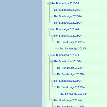
Re: Bundesliga 2023/24
Re: Bundesliga 2023/24
Re: Bundesliga 2023/24
Re: Bundesliga 2023/24
Re: Bundesliga 2023/24
Re: Bundesliga 2023/24
Re: Bundesliga 2023/24
Re: Bundesliga 2023/24
Re: Bundesliga 2023/24
Re: Bundesliga 2023/24
Re: Bundesliga 2023/24
Re: Bundesliga 2023/24
Re: Bundesliga 2023/24
Re: Bundesliga 2023/24
Re: Bundesliga 2023/24
Re: Bundesliga 2023/24
Re: Bundesliga 2023/24