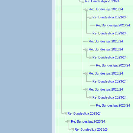
Re: Bundesliga 2023/24
Re: Bundesliga 2023/24
Re: Bundesliga 2023/24
Re: Bundesliga 2023/24
Re: Bundesliga 2023/24
Re: Bundesliga 2023/24
Re: Bundesliga 2023/24
Re: Bundesliga 2023/24
Re: Bundesliga 2023/24
Re: Bundesliga 2023/24
Re: Bundesliga 2023/24
Re: Bundesliga 2023/24
Re: Bundesliga 2023/24
Re: Bundesliga 2023/24
Re: Bundesliga 2023/24
Re: Bundesliga 2023/24
Re: Bundesliga 2023/24