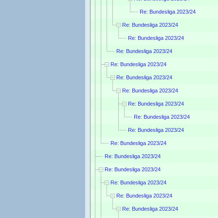
Re: Bundesliga 2023/24
Re: Bundesliga 2023/24
Re: Bundesliga 2023/24
Re: Bundesliga 2023/24
Re: Bundesliga 2023/24
Re: Bundesliga 2023/24
Re: Bundesliga 2023/24
Re: Bundesliga 2023/24
Re: Bundesliga 2023/24
Re: Bundesliga 2023/24
Re: Bundesliga 2023/24
Re: Bundesliga 2023/24
Re: Bundesliga 2023/24
Re: Bundesliga 2023/24
Re: Bundesliga 2023/24
Re: Bundesliga 2023/24