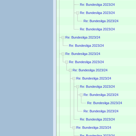
Re: Bundesliga 2023/24
Re: Bundesliga 2023/24
Re: Bundesliga 2023/24
Re: Bundesliga 2023/24
Re: Bundesliga 2023/24
Re: Bundesliga 2023/24
Re: Bundesliga 2023/24
Re: Bundesliga 2023/24
Re: Bundesliga 2023/24
Re: Bundesliga 2023/24
Re: Bundesliga 2023/24
Re: Bundesliga 2023/24
Re: Bundesliga 2023/24
Re: Bundesliga 2023/24
Re: Bundesliga 2023/24
Re: Bundesliga 2023/24
Re: Bundesliga 2023/24