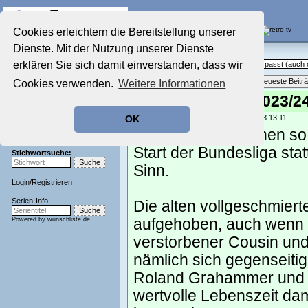
Die Fernseh-Diskussionsforen von
Cookies erleichtern die Bereitstellung unserer
Dienste. Mit der Nutzung unserer Dienste
Startseite
Sendeschluss!
Aktuelles Forum
erklären Sie sich damit einverstanden, dass wir
Off Topic - Alles, was woanders nicht passt (auc
Nostalgieecke
Themenübersicht
•
Neues Thema
•
Neueste Beitr
Cookies verwenden.
Weitere Informationen
Film-Forum
Der Werbeblock
Re: Bundesliga 2023/2
Zeichentrick-Forum
geschrieben von:
DerLötkolb
, 24.07.23 13:11
OK
Ratgeber Technik
Nachdem inzwischen so v
Sendeschluss!
Start der Bundesliga stat
Stichwortsuche:
Sinn.
Login
/
Registrieren
Serien-Info:
Die alten vollgeschmier
Powered by
wunschliste.de
aufgehoben, auch wenn s
verstorbener Cousin und 
nämlich sich gegenseitig
Roland Grahammer und wie
wertvolle Lebenszeit da