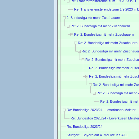
Re: Transferfensterende zum 1.9.2023 in D
Re: Transferfensterende zum 1.9.2023 in 
2. Bundesliga mit mehr Zuschauern
Re: 2. Bundesliga mit mehr Zuschauern
Re: 2. Bundesliga mit mehr Zuschauern
Re: 2. Bundesliga mit mehr Zuschauern
Re: 2. Bundesliga mit mehr Zuschaue
Re: 2. Bundesliga mit mehr Zuscha
Re: 2. Bundesliga mit mehr Zusc
Re: 2. Bundesliga mit mehr Zusc
Re: 2. Bundesliga mit mehr Z
Re: 2. Bundesliga mit mehr
Re: 2. Bundesliga mit me
Re: Bundesliga 2023/24 - Leverkusen Meister
Re: Bundesliga 2023/24 - Leverkusen Meiste
Re: Bundesliga 2023/24
Stuttgart - Bayern am 4. Mai live in SAT.1