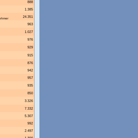
888
1.385
24.351
nehmer
963
1.027
976
929
915
876
942
957
935
850
3.326
7.332
5.307
992
2.497