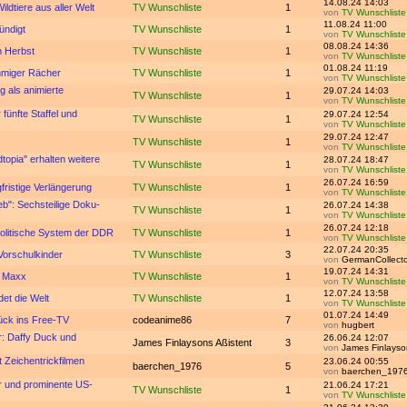
14.08.24 14:03
ldtiere aus aller Welt
TV Wunschliste
1
von
TV Wunschliste
11.08.24 11:00
ündigt
TV Wunschliste
1
von
TV Wunschliste
08.08.24 14:36
m Herbst
TV Wunschliste
1
von
TV Wunschliste
01.08.24 11:19
mmiger Rächer
TV Wunschliste
1
von
TV Wunschliste
ig als animierte
29.07.24 14:03
TV Wunschliste
1
von
TV Wunschliste
fünfte Staffel und
29.07.24 12:54
TV Wunschliste
1
von
TV Wunschliste
29.07.24 12:47
TV Wunschliste
1
von
TV Wunschliste
topia" erhalten weitere
28.07.24 18:47
TV Wunschliste
1
von
TV Wunschliste
26.07.24 16:59
fristige Verlängerung
TV Wunschliste
1
von
TV Wunschliste
b": Sechsteilige Doku-
26.07.24 14:38
TV Wunschliste
1
von
TV Wunschliste
26.07.24 12:18
politische System der DDR
TV Wunschliste
1
von
TV Wunschliste
22.07.24 20:35
Vorschulkinder
TV Wunschliste
3
von
GermanCollecto
19.07.24 14:31
en Maxx
TV Wunschliste
1
von
TV Wunschliste
12.07.24 13:58
et die Welt
TV Wunschliste
1
von
TV Wunschliste
01.07.24 14:49
rück ins Free-TV
codeanime86
7
von
hugbert
r: Daffy Duck und
26.06.24 12:07
James Finlaysons Aßistent
3
von
James Finlayso
Zeichentrickfilmen
23.06.24 00:55
baerchen_1976
5
von
baerchen_197
r und prominente US-
21.06.24 17:21
TV Wunschliste
1
von
TV Wunschliste