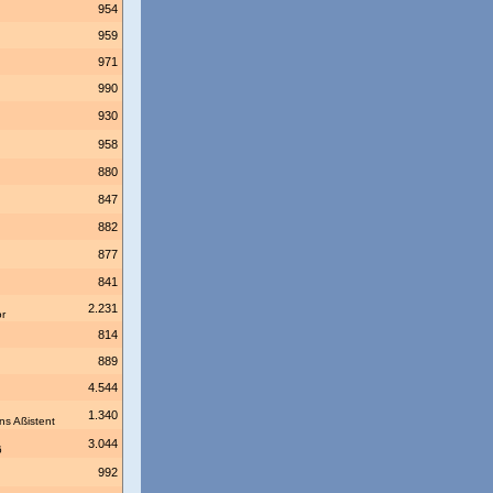
954
959
971
990
930
958
880
847
882
877
841
2.231
r
814
889
4.544
1.340
ns Aßistent
3.044
6
992