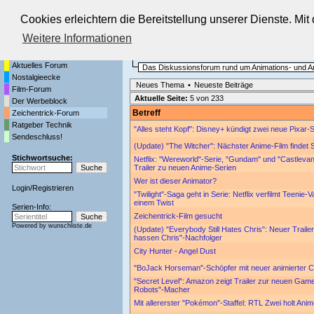
Cookies erleichtern die Bereitstellung unserer Dienste. Mi
Die Fernseh-Diskussionsforen von
Weitere Informationen
Startseite
Zeichentrick-Forum
Aktuelles Forum
Das Diskussionsforum rund um Animations- und A
Nostalgieecke
Neues Thema
•
Neueste Beiträge
Film-Forum
Aktuelle Seite:
5 von 233
Der Werbeblock
Betreff
Zeichentrick-Forum
Ratgeber Technik
"Alles steht Kopf": Disney+ kündigt zwei neue Pixar-
Sendeschluss!
(Update) "The Witcher": Nächster Anime-Film findet St
Stichwortsuche:
Netflix: "Wereworld"-Serie, "Gundam" und "Castlevan
Trailer zu neuen Anime-Serien
Wer ist dieser Animator?
Login
/
Registrieren
"Twilight"-Saga geht in Serie: Netflix verfilmt Teeni
einem Twist
Serien-Info:
Zeichentrick-Film gesucht
Powered by
wunschliste.de
(Update) "Everybody Still Hates Chris": Neuer Trailer 
hassen Chris"-Nachfolger
City Hunter - Angel Dust
"BoJack Horseman"-Schöpfer mit neuer animierter C
"Secret Level": Amazon zeigt Trailer zur neuen Gam
Robots"-Macher
Mit allererster "Pokémon"-Staffel: RTL Zwei holt An