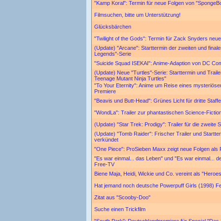
"Kamp Koral": Termin für neue Folgen von "SpongeBob
Filmsuchen, bitte um Unterstützung!
Glücksbärchen
"Twilight of the Gods": Termin für Zack Snyders neue
(Update) "Arcane": Starttermin der zweiten und finale
Legends"-Serie
"Suicide Squad ISEKAI": Anime-Adaption von DC Co
(Update) Neue "Turtles"-Serie: Starttermin und Traile
Teenage Mutant Ninja Turtles"
"To Your Eternity": Anime um Reise eines mysteriös
Premiere
"Beavis und Butt-Head": Grünes Licht für dritte Staff
"WondLa": Trailer zur phantastischen Science-Fictio
(Update) "Star Trek: Prodigy": Trailer für die zweite S
(Update) "Tomb Raider": Frischer Trailer und Startter
verkündet
"One Piece": ProSieben Maxx zeigt neue Folgen als
"Es war einmal... das Leben" und "Es war einmal... d
Free-TV
Biene Maja, Heidi, Wickie und Co. vereint als "Heroe
Hat jemand noch deutsche Powerpuff Girls (1998) 
Zitat aus "Scooby-Doo"
Suche einen Trickfilm