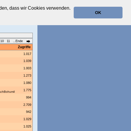
anden, dass wir Cookies verwenden.
OK
10
11
...Ende
Zugriffe
1.017
1.039
1.003
1.273
1.080
1.775
chBohumil
994
2.709
942
1.029
1.025