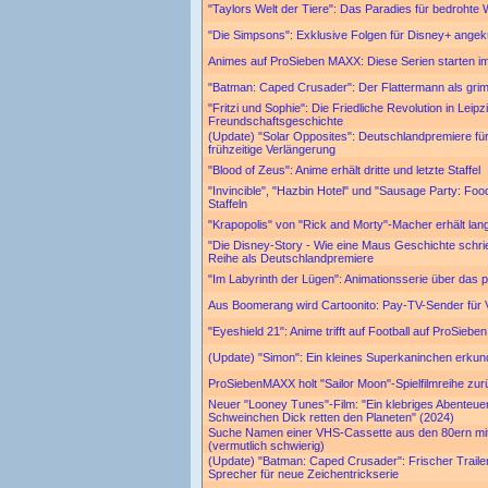
"Taylors Welt der Tiere": Das Paradies für bedrohte Wi
"Die Simpsons": Exklusive Folgen für Disney+ angek
Animes auf ProSieben MAXX: Diese Serien starten i
"Batman: Caped Crusader": Der Flattermann als gri
"Fritzi und Sophie": Die Friedliche Revolution in Leipz
Freundschaftsgeschichte
(Update) "Solar Opposites": Deutschlandpremiere für 
frühzeitige Verlängerung
"Blood of Zeus": Anime erhält dritte und letzte Staffel
"Invincible", "Hazbin Hotel" und "Sausage Party: Food
Staffeln
"Krapopolis" von "Rick and Morty"-Macher erhält lang
"Die Disney-Story - Wie eine Maus Geschichte schrie
Reihe als Deutschlandpremiere
"Im Labyrinth der Lügen": Animationsserie über das 
Aus Boomerang wird Cartoonito: Pay-TV-Sender für 
"Eyeshield 21": Anime trifft auf Football auf ProSieb
(Update) "Simon": Ein kleines Superkaninchen erkund
ProSiebenMAXX holt "Sailor Moon"-Spielfilmreihe zu
Neuer "Looney Tunes"-Film: "Ein klebriges Abenteue
Schweinchen Dick retten den Planeten" (2024)
Suche Namen einer VHS-Cassette aus den 80ern mit 
(vermutlich schwierig)
(Update) "Batman: Caped Crusader": Frischer Traile
Sprecher für neue Zeichentrickserie