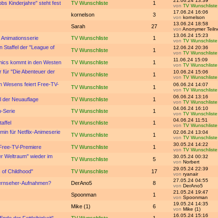
21.06.24 13:39
s Kinderjahre" steht fest
TV Wunschliste
1
von
TV Wunschliste
17.06.24 16:06
kornelson
3
von
kornelson
13.06.24 18:58
Sarah
27
von
Anonymer Teil
13.06.24 15:23
 Animationsserie
TV Wunschliste
1
von
TV Wunschliste
n Staffel der "League of
12.06.24 20:36
TV Wunschliste
1
von
TV Wunschliste
11.06.24 15:09
mics kommt in den Westen
TV Wunschliste
1
von
TV Wunschliste
r für "Die Abenteuer der
10.06.24 15:06
TV Wunschliste
1
von
TV Wunschliste
en Wesens feiert Free-TV-
06.06.24 14:07
TV Wunschliste
1
von
TV Wunschliste
06.06.24 13:16
el der Neuauflage
TV Wunschliste
1
von
TV Wunschliste
04.06.24 16:10
n-Serie
TV Wunschliste
1
von
TV Wunschliste
04.06.24 11:51
taffel
TV Wunschliste
1
von
TV Wunschliste
min für Netflix-Animeserie
02.06.24 13:04
TV Wunschliste
1
von
TV Wunschliste
30.05.24 14:22
 Free-TV-Premiere
TV Wunschliste
1
von
TV Wunschliste
er Weltraum" wieder im
30.05.24 00:32
TV Wunschliste
5
von
Norbert
29.05.24 22:39
s of Childhood"
TV Wunschliste
17
von
ryanair
27.05.24 04:55
Fernseher-Aufnahmen?
DerAno5
8
von
DerAno5
21.05.24 19:47
Spoonman
1
von
Spoonman
19.05.24 14:35
Mike (1)
6
von
Mike (1)
16.05.24 15:16