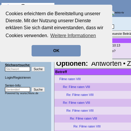
Die Fernseh-Diskussionsforen von
Cookies erleichtern die Bereitstellung unserer
Dienste. Mit der Nutzung unserer Dienste
Startseite
Film-Forum
Aktuelles Forum
Filme im Kino, Fernsehen & auf DVD
erklären Sie sich damit einverstanden, dass wir
Nostalgieecke
Themenübersicht
•
Neues Thema
•
Neueste Beitr
Cookies verwenden.
Weitere Informationen
Film-Forum
Re: Filme raten VIII
Der Werbeblock
geschrieben von:
tiramisusi
, 01.02.18 10:13
Zeichentrick-Forum
OK
vielleicht El Método von Marcelo Pineyro?
Ratgeber Technik
Sendeschluss!
Optionen:
Antworten
•
Z
Stichwortsuche:
Betreff
Login
/
Registrieren
Filme raten VIII
Serien-Info:
Re: Filme raten VIII
Powered by
wunschliste.de
Re: Filme raten VIII
Re: Filme raten VIII
Re: Filme raten VIII
Re: Filme raten VIII
Re: Filme raten VIII