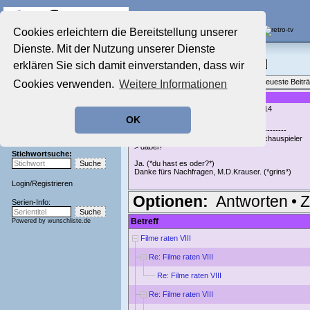
Die Fernseh-Diskussionsforen von
Cookies erleichtern die Bereitstellung unserer
Dienste. Mit der Nutzung unserer Dienste
Startseite
Film-Forum
Aktuelles Forum
erklären Sie sich damit einverstanden, dass wir
Filme im Kino, Fernsehen & auf DVD
Nostalgieecke
Themenübersicht
•
Neues Thema
•
Neueste Beitr
Cookies verwenden.
Weitere Informationen
Film-Forum
Der Werbeblock
Re: Filme raten VIII
geschrieben von:
faxe61
, 19.01.18 19:14
Zeichentrick-Forum
OK
Ratgeber Technik
M.D.Krauser schrieb:
-------------------------------------------------------
Sendeschluss!
> ist eine junge asiatin und ein europ. schauspieler
> dabei?
Stichwortsuche:
Ja. (*du hast es oder?*)
Danke fürs Nachfragen, M.D.Krauser. (*grins*)
Login
/
Registrieren
Optionen:
Antworten
•
Z
Serien-Info:
Betreff
Powered by
wunschliste.de
Filme raten VIII
Re: Filme raten VIII
Re: Filme raten VIII
Re: Filme raten VIII