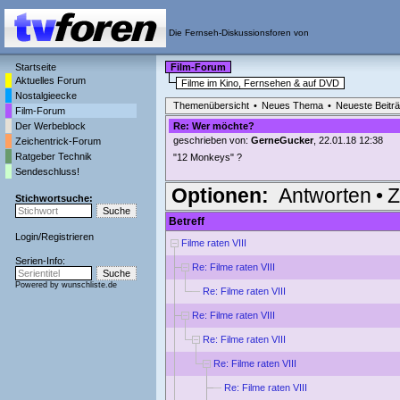
Die Fernseh-Diskussionsforen von
Startseite
Film-Forum
Aktuelles Forum
Filme im Kino, Fernsehen & auf DVD
Nostalgieecke
Themenübersicht
•
Neues Thema
•
Neueste Beitr
Film-Forum
Der Werbeblock
Re: Wer möchte?
geschrieben von:
GerneGucker
, 22.01.18 12:38
Zeichentrick-Forum
Ratgeber Technik
"12 Monkeys" ?
Sendeschluss!
Optionen:
Antworten
•
Z
Stichwortsuche:
Betreff
Login
/
Registrieren
Filme raten VIII
Serien-Info:
Re: Filme raten VIII
Powered by
wunschliste.de
Re: Filme raten VIII
Re: Filme raten VIII
Re: Filme raten VIII
Re: Filme raten VIII
Re: Filme raten VIII