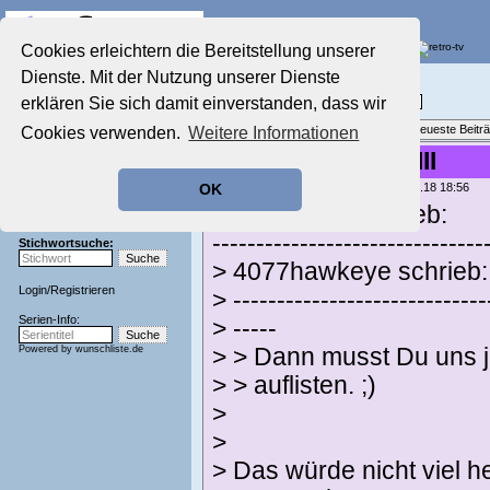
Die Fernseh-Diskussionsforen von
Cookies erleichtern die Bereitstellung unserer
Dienste. Mit der Nutzung unserer Dienste
Startseite
Film-Forum
Aktuelles Forum
erklären Sie sich damit einverstanden, dass wir
Filme im Kino, Fernsehen & auf DVD
Nostalgieecke
Themenübersicht
•
Neues Thema
•
Neueste Beitr
Cookies verwenden.
Weitere Informationen
Film-Forum
Der Werbeblock
Re: Filme raten VIII
Zeichentrick-Forum
geschrieben von:
4077hawkeye
, 14.01.18 18:56
OK
Ratgeber Technik
Thinkerbelle schrieb:
Sendeschluss!
-------------------------------
Stichwortsuche:
> 4077hawkeye schrieb:
Login
/
Registrieren
> -----------------------------
Serien-Info:
> -----
Powered by
wunschliste.de
> > Dann musst Du uns 
> > auflisten. ;)
>
>
> Das würde nicht viel h