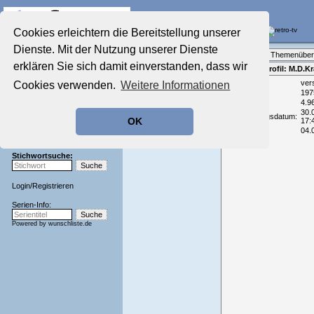
Die Fernseh-Diskussionsforen von
Cookies erleichtern die Bereitstellung unserer
Dienste. Mit der Nutzung unserer Dienste
Startseite
Forenliste
•
Themenüber
Aktuelles Forum
erklären Sie sich damit einverstanden, dass wir
Teilnehmerprofil: M.D.K
Nostalgieecke
Email:
ver
Cookies verwenden.
Weitere Informationen
Film-Forum
Geburtsjahr:
197
Der Werbeblock
Beiträge:
4.9
Zeichentrick-Forum
30.
Registrierungsdatum:
OK
17:
Ratgeber Technik
Zuletzt aktiv:
04.
Sendeschluss!
Stichwortsuche:
Login
/
Registrieren
Serien-Info:
Powered by
wunschliste.de