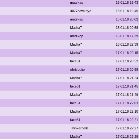
matzkap
15.01.18 19:43
4077hawkeye
15.01.18 19:45
matzkap
15.01.18 20:02
Madita7
15.01.18 20:58
matzkap
16.01.18 17:39
Madita7
16.01.18 22:39
Madita7
17.01.18 20:15
faxe61
17.01.18 20:52
chrisquito
17.01.18 20:59
Madita7
17.01.18 21:24
faxe61
17.01.18 21:45
Madita7
17.01.18 21:49
faxe61
17.01.18 22:03
Madita7
17.01.18 22:10
faxe61
17.01.18 22:21
Thinkerbelle
17.01.18 22:27
Madita7
17.01.18 22:29