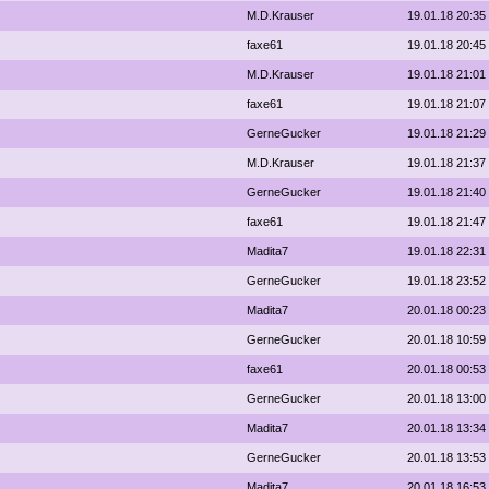
M.D.Krauser
19.01.18 20:35
faxe61
19.01.18 20:45
M.D.Krauser
19.01.18 21:01
faxe61
19.01.18 21:07
GerneGucker
19.01.18 21:29
M.D.Krauser
19.01.18 21:37
GerneGucker
19.01.18 21:40
faxe61
19.01.18 21:47
Madita7
19.01.18 22:31
GerneGucker
19.01.18 23:52
Madita7
20.01.18 00:23
GerneGucker
20.01.18 10:59
faxe61
20.01.18 00:53
GerneGucker
20.01.18 13:00
Madita7
20.01.18 13:34
GerneGucker
20.01.18 13:53
Madita7
20.01.18 16:53