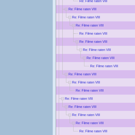
Re: Filme raten VIII
Re: Filme raten VIII
Re: Filme raten VIII
Re: Filme raten VIII
Re: Filme raten VIII
Re: Filme raten VIII
Re: Filme raten VIII
Re: Filme raten VIII
Re: Filme raten VIII
Re: Filme raten VIII
Re: Filme raten VIII
Re: Filme raten VIII
Re: Filme raten VIII
Re: Filme raten VIII
Re: Filme raten VIII
Re: Filme raten VIII
Re: Filme raten VIII