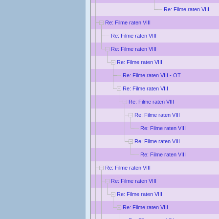
Re: Filme raten VIII
Re: Filme raten VIII
Re: Filme raten VIII
Re: Filme raten VIII
Re: Filme raten VIII
Re: Filme raten VIII - OT
Re: Filme raten VIII
Re: Filme raten VIII
Re: Filme raten VIII
Re: Filme raten VIII
Re: Filme raten VIII
Re: Filme raten VIII
Re: Filme raten VIII
Re: Filme raten VIII
Re: Filme raten VIII
Re: Filme raten VIII