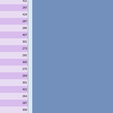
411
297
419
287
285
407
301
273
292
305
270
269
301
421
264
287
300