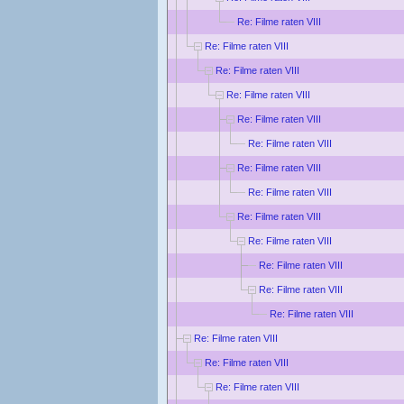
Re: Filme raten VIII
Re: Filme raten VIII
Re: Filme raten VIII
Re: Filme raten VIII
Re: Filme raten VIII
Re: Filme raten VIII
Re: Filme raten VIII
Re: Filme raten VIII
Re: Filme raten VIII
Re: Filme raten VIII
Re: Filme raten VIII
Re: Filme raten VIII
Re: Filme raten VIII
Re: Filme raten VIII
Re: Filme raten VIII
Re: Filme raten VIII