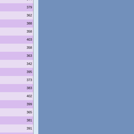
379
362
388
358
403
358
363
342
395
373
383
402
399
365
381
391