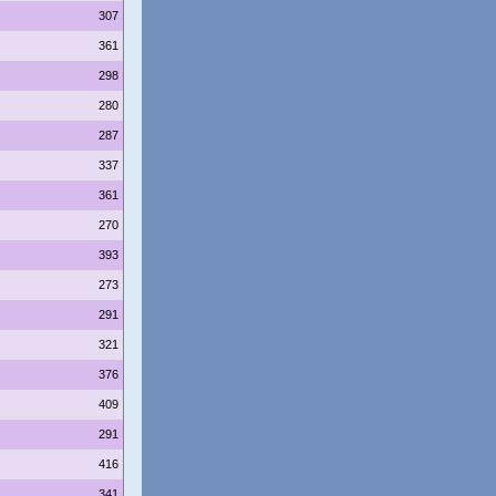
307
361
298
280
287
337
361
270
393
273
291
321
376
409
291
416
341