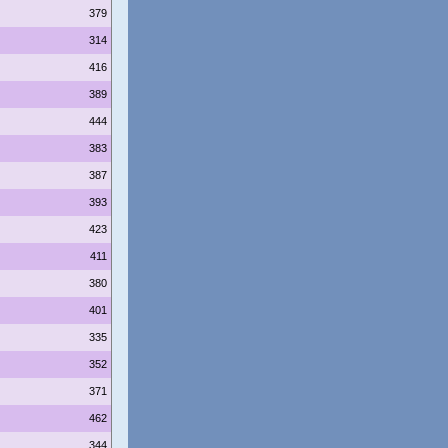
379
314
416
389
444
383
387
393
423
411
380
401
335
352
371
462
344