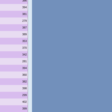
386
394
381
279
387
389
353
370
342
281
394
360
382
398
299
402
399