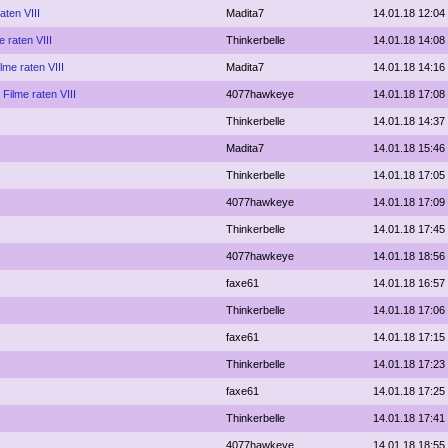
aten VIII
Madita7
14.01.18 12:04
e raten VIII
Thinkerbelle
14.01.18 14:08
lme raten VIII
Madita7
14.01.18 14:16
 Filme raten VIII
4077hawkeye
14.01.18 17:08
Thinkerbelle
14.01.18 14:37
Madita7
14.01.18 15:46
Thinkerbelle
14.01.18 17:05
4077hawkeye
14.01.18 17:09
Thinkerbelle
14.01.18 17:45
4077hawkeye
14.01.18 18:56
faxe61
14.01.18 16:57
Thinkerbelle
14.01.18 17:06
faxe61
14.01.18 17:15
Thinkerbelle
14.01.18 17:23
faxe61
14.01.18 17:25
Thinkerbelle
14.01.18 17:41
4077hawkeye
14.01.18 18:55