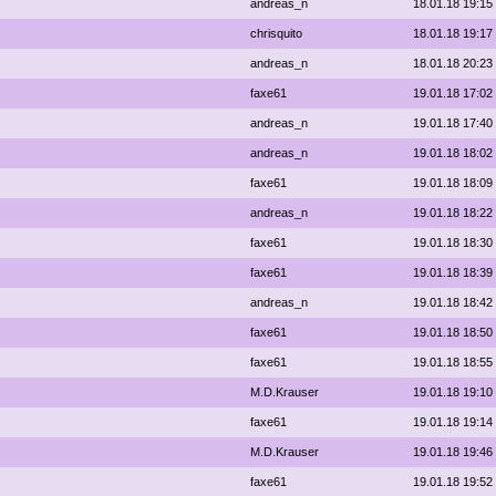
andreas_n
18.01.18 19:15
chrisquito
18.01.18 19:17
andreas_n
18.01.18 20:23
faxe61
19.01.18 17:02
andreas_n
19.01.18 17:40
andreas_n
19.01.18 18:02
faxe61
19.01.18 18:09
andreas_n
19.01.18 18:22
faxe61
19.01.18 18:30
faxe61
19.01.18 18:39
andreas_n
19.01.18 18:42
faxe61
19.01.18 18:50
faxe61
19.01.18 18:55
M.D.Krauser
19.01.18 19:10
faxe61
19.01.18 19:14
M.D.Krauser
19.01.18 19:46
faxe61
19.01.18 19:52