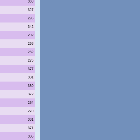
363
327
295
342
292
268
282
275
377
301
330
372
284
270
381
371
305