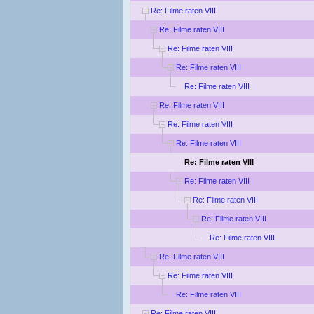
Re: Filme raten VIII
Re: Filme raten VIII
Re: Filme raten VIII
Re: Filme raten VIII
Re: Filme raten VIII
Re: Filme raten VIII
Re: Filme raten VIII
Re: Filme raten VIII
Re: Filme raten VIII
Re: Filme raten VIII
Re: Filme raten VIII
Re: Filme raten VIII
Re: Filme raten VIII
Re: Filme raten VIII
Re: Filme raten VIII
Re: Filme raten VIII
Re: Filme raten VIII