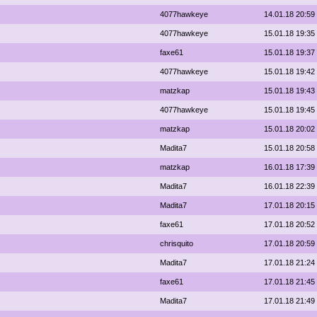
4077hawkeye
14.01.18 20:59
4077hawkeye
15.01.18 19:35
faxe61
15.01.18 19:37
4077hawkeye
15.01.18 19:42
matzkap
15.01.18 19:43
4077hawkeye
15.01.18 19:45
matzkap
15.01.18 20:02
Madita7
15.01.18 20:58
matzkap
16.01.18 17:39
Madita7
16.01.18 22:39
Madita7
17.01.18 20:15
faxe61
17.01.18 20:52
chrisquito
17.01.18 20:59
Madita7
17.01.18 21:24
faxe61
17.01.18 21:45
Madita7
17.01.18 21:49