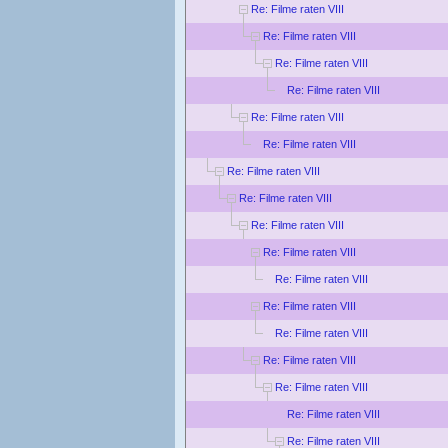
Re: Filme raten VIII
Re: Filme raten VIII
Re: Filme raten VIII
Re: Filme raten VIII
Re: Filme raten VIII
Re: Filme raten VIII
Re: Filme raten VIII
Re: Filme raten VIII
Re: Filme raten VIII
Re: Filme raten VIII
Re: Filme raten VIII
Re: Filme raten VIII
Re: Filme raten VIII
Re: Filme raten VIII
Re: Filme raten VIII
Re: Filme raten VIII
Re: Filme raten VIII