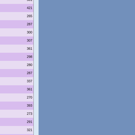
421
265
287
300
307
361
298
280
287
337
361
270
393
273
291
321