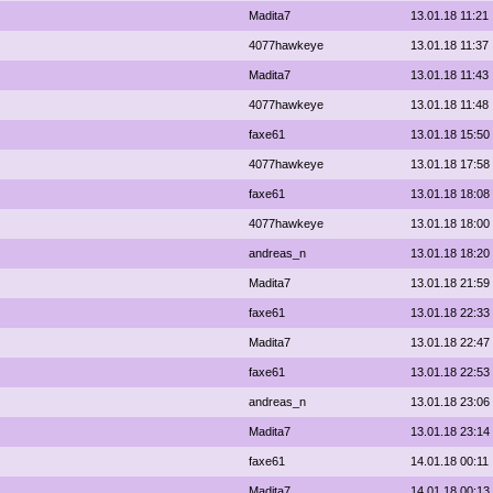
Madita7
13.01.18 11:21
4077hawkeye
13.01.18 11:37
Madita7
13.01.18 11:43
4077hawkeye
13.01.18 11:48
faxe61
13.01.18 15:50
4077hawkeye
13.01.18 17:58
faxe61
13.01.18 18:08
4077hawkeye
13.01.18 18:00
andreas_n
13.01.18 18:20
Madita7
13.01.18 21:59
faxe61
13.01.18 22:33
Madita7
13.01.18 22:47
faxe61
13.01.18 22:53
andreas_n
13.01.18 23:06
Madita7
13.01.18 23:14
faxe61
14.01.18 00:11
Madita7
14.01.18 00:13