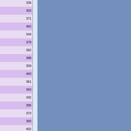
336
353
371
462
344
379
362
388
359
403
361
363
342
395
373
383
402