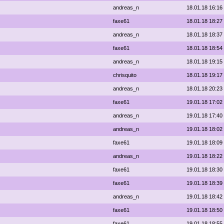
andreas_n
18.01.18 16:16
faxe61
18.01.18 18:27
andreas_n
18.01.18 18:37
faxe61
18.01.18 18:54
andreas_n
18.01.18 19:15
chrisquito
18.01.18 19:17
andreas_n
18.01.18 20:23
faxe61
19.01.18 17:02
andreas_n
19.01.18 17:40
andreas_n
19.01.18 18:02
faxe61
19.01.18 18:09
andreas_n
19.01.18 18:22
faxe61
19.01.18 18:30
faxe61
19.01.18 18:39
andreas_n
19.01.18 18:42
faxe61
19.01.18 18:50
faxe61
19.01.18 18:55