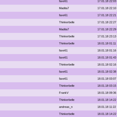
faxe61
17.01.18 22:03
Madita7
17.01.18 22:10
faxe61
17.01.18 22:21
Thinkerbelle
17.01.18 22:27
Madita7
17.01.18 22:29
Thinkerbelle
17.01.18 23:13
Thinkerbelle
18.01.18 01:11
faxe61
18.01.18 01:16
faxe61
18.01.18 01:43
Thinkerbelle
18.01.18 02:16
faxe61
18.01.18 02:38
faxe61
18.01.18 03:07
Thinkerbelle
18.01.18 03:15
FrankV
18.01.18 09:36
Thinkerbelle
18.01.18 14:22
andreas_n
18.01.18 11:22
Thinkerbelle
18.01.18 14:22