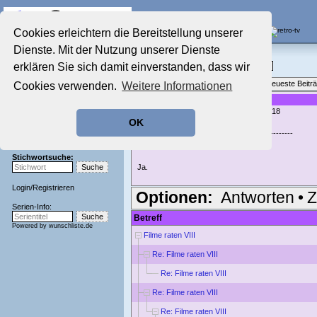
Die Fernseh-Diskussionsforen von
Cookies erleichtern die Bereitstellung unserer
Dienste. Mit der Nutzung unserer Dienste
Startseite
Film-Forum
Aktuelles Forum
erklären Sie sich damit einverstanden, dass wir
Filme im Kino, Fernsehen & auf DVD
Nostalgieecke
Themenübersicht
•
Neues Thema
•
Neueste Beitr
Cookies verwenden.
Weitere Informationen
Film-Forum
Der Werbeblock
Re: Filme raten VIII
geschrieben von:
FrankV
, 27.01.18 17:18
Zeichentrick-Forum
OK
Ratgeber Technik
faxe61 schrieb:
-------------------------------------------------------
Sendeschluss!
> Ein Italowestern?
Stichwortsuche:
Ja.
Login
/
Registrieren
Optionen:
Antworten
•
Z
Serien-Info:
Betreff
Powered by
wunschliste.de
Filme raten VIII
Re: Filme raten VIII
Re: Filme raten VIII
Re: Filme raten VIII
Re: Filme raten VIII