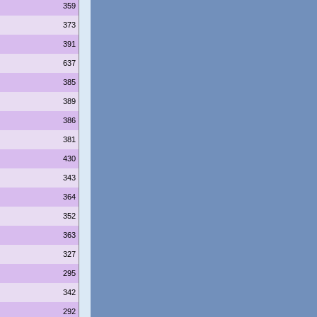
359
373
391
637
385
389
386
381
430
343
364
352
363
327
295
342
292