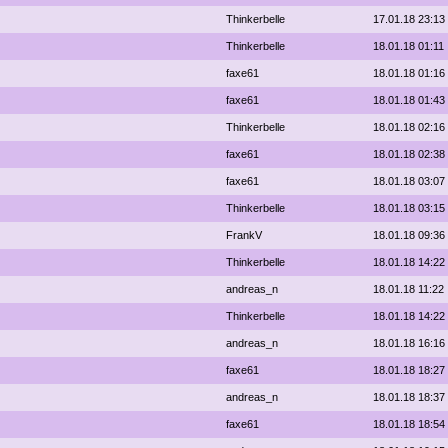
Thinkerbelle
17.01.18 23:13
Thinkerbelle
18.01.18 01:11
faxe61
18.01.18 01:16
faxe61
18.01.18 01:43
Thinkerbelle
18.01.18 02:16
faxe61
18.01.18 02:38
faxe61
18.01.18 03:07
Thinkerbelle
18.01.18 03:15
FrankV
18.01.18 09:36
Thinkerbelle
18.01.18 14:22
andreas_n
18.01.18 11:22
Thinkerbelle
18.01.18 14:22
andreas_n
18.01.18 16:16
faxe61
18.01.18 18:27
andreas_n
18.01.18 18:37
faxe61
18.01.18 18:54