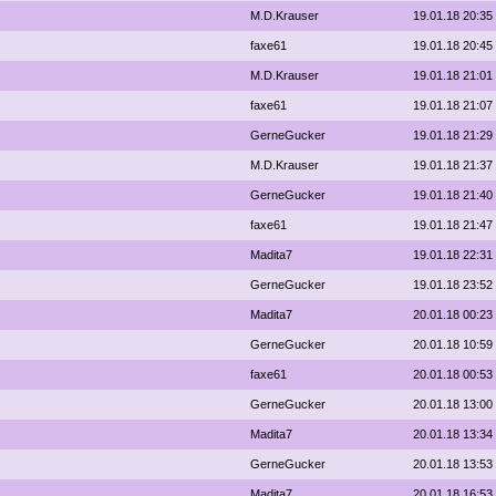
M.D.Krauser
19.01.18 20:35
faxe61
19.01.18 20:45
M.D.Krauser
19.01.18 21:01
faxe61
19.01.18 21:07
GerneGucker
19.01.18 21:29
M.D.Krauser
19.01.18 21:37
GerneGucker
19.01.18 21:40
faxe61
19.01.18 21:47
Madita7
19.01.18 22:31
GerneGucker
19.01.18 23:52
Madita7
20.01.18 00:23
GerneGucker
20.01.18 10:59
faxe61
20.01.18 00:53
GerneGucker
20.01.18 13:00
Madita7
20.01.18 13:34
GerneGucker
20.01.18 13:53
Madita7
20.01.18 16:53