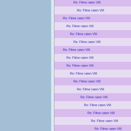
Re: Filme raten VIII
Re: Filme raten VIII
Re: Filme raten VIII
Re: Filme raten VIII
Re: Filme raten VIII
Re: Filme raten VIII
Re: Filme raten VIII
Re: Filme raten VIII
Re: Filme raten VIII
Re: Filme raten VIII
Re: Filme raten VIII
Re: Filme raten VIII
Re: Filme raten VIII
Re: Filme raten VIII
Re: Filme raten VIII
Re: Filme raten VIII
Re: Filme raten VIII