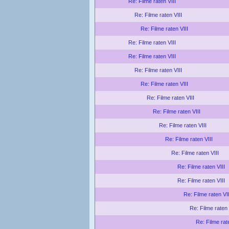
Re: Filme raten VIII
Re: Filme raten VIII
Re: Filme raten VIII
Re: Filme raten VIII
Re: Filme raten VIII
Re: Filme raten VIII
Re: Filme raten VIII
Re: Filme raten VIII
Re: Filme raten VIII
Re: Filme raten VIII
Re: Filme raten VIII
Re: Filme raten VIII
Re: Filme raten VIII
Re: Filme raten VIII
Re: Filme raten VII
Re: Filme raten 
Re: Filme rat