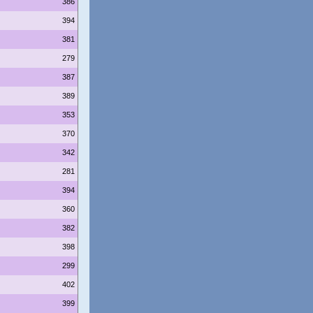
386
394
381
279
387
389
353
370
342
281
394
360
382
398
299
402
399