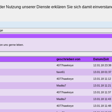
t der Nutzung unserer Dienste erklären Sie sich damit einverst
äge
von uns gerne leben.
geschrieben von
Datum/Zeit
4077hawkeye
12.01.18 23:38
faxe61
13.01.18 01:37
4077hawkeye
13.01.18 11:12
Madita7
13.01.18 11:21
4077hawkeye
13.01.18 11:37
Madita7
13.01.18 11:43
4077hawkeye
13.01.18 11:48