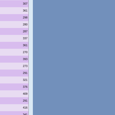
307
361
298
280
287
337
361
270
393
273
291
321
376
409
291
416
341