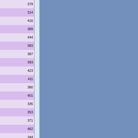
379
314
416
389
444
383
387
393
423
411
380
401
335
353
371
462
344