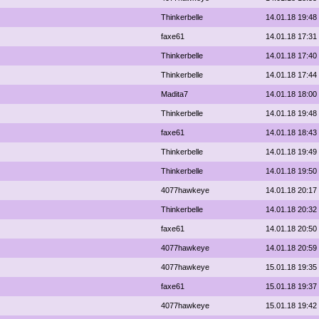
Thinkerbelle
14.01.18 19:48
faxe61
14.01.18 17:31
Thinkerbelle
14.01.18 17:40
Thinkerbelle
14.01.18 17:44
Madita7
14.01.18 18:00
Thinkerbelle
14.01.18 19:48
faxe61
14.01.18 18:43
Thinkerbelle
14.01.18 19:49
Thinkerbelle
14.01.18 19:50
4077hawkeye
14.01.18 20:17
Thinkerbelle
14.01.18 20:32
faxe61
14.01.18 20:50
4077hawkeye
14.01.18 20:59
4077hawkeye
15.01.18 19:35
faxe61
15.01.18 19:37
4077hawkeye
15.01.18 19:42