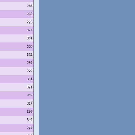
265
282
275
377
301
330
372
284
270
381
371
305
317
296
344
274