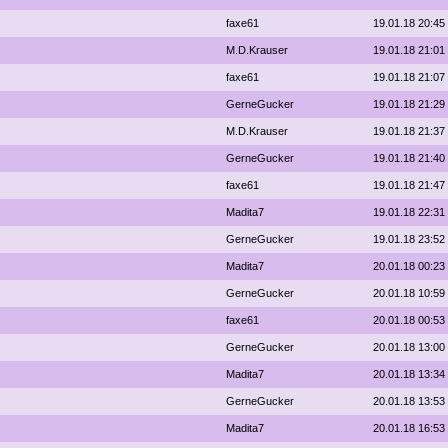
faxe61
19.01.18 20:45
M.D.Krauser
19.01.18 21:01
faxe61
19.01.18 21:07
GerneGucker
19.01.18 21:29
M.D.Krauser
19.01.18 21:37
GerneGucker
19.01.18 21:40
faxe61
19.01.18 21:47
Madita7
19.01.18 22:31
GerneGucker
19.01.18 23:52
Madita7
20.01.18 00:23
GerneGucker
20.01.18 10:59
faxe61
20.01.18 00:53
GerneGucker
20.01.18 13:00
Madita7
20.01.18 13:34
GerneGucker
20.01.18 13:53
Madita7
20.01.18 16:53