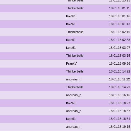
Thinkerbelle
17.01.18 23:13
Thinkerbelle
18.01.18 01:11
faxe61
18.01.18 01:16
faxe61
18.01.18 01:43
Thinkerbelle
18.01.18 02:16
faxe61
18.01.18 02:38
faxe61
18.01.18 03:07
Thinkerbelle
18.01.18 03:15
FrankV
18.01.18 09:36
Thinkerbelle
18.01.18 14:22
andreas_n
18.01.18 11:22
Thinkerbelle
18.01.18 14:22
andreas_n
18.01.18 16:16
faxe61
18.01.18 18:27
andreas_n
18.01.18 18:37
faxe61
18.01.18 18:54
andreas_n
18.01.18 19:15