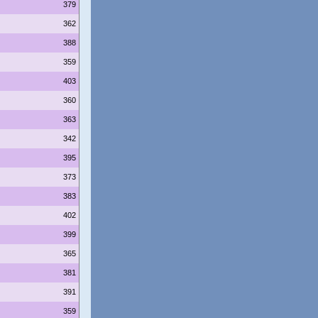
379
362
388
359
403
360
363
342
395
373
383
402
399
365
381
391
359