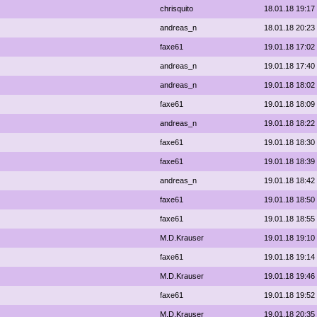
chrisquito
18.01.18 19:17
andreas_n
18.01.18 20:23
faxe61
19.01.18 17:02
andreas_n
19.01.18 17:40
andreas_n
19.01.18 18:02
faxe61
19.01.18 18:09
andreas_n
19.01.18 18:22
faxe61
19.01.18 18:30
faxe61
19.01.18 18:39
andreas_n
19.01.18 18:42
faxe61
19.01.18 18:50
faxe61
19.01.18 18:55
M.D.Krauser
19.01.18 19:10
faxe61
19.01.18 19:14
M.D.Krauser
19.01.18 19:46
faxe61
19.01.18 19:52
M.D.Krauser
19.01.18 20:35