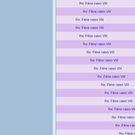
Re: Filme raten VIII
Re: Filme raten VIII
Re: Filme raten VIII
Re: Filme raten VIII
Re: Filme raten VIII
Re: Filme raten VIII
Re: Filme raten VIII
Re: Filme raten VIII
Re: Filme raten VIII
Re: Filme raten VIII
Re: Filme raten VIII
Re: Filme raten VIII
Re: Filme raten VIII
Re: Filme raten VII
Re: Filme raten 
Re: Filme rat
Re: Filme r