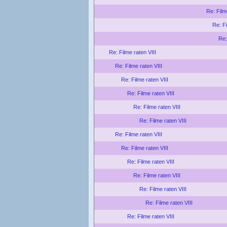
Re: Film
Re: Fi
Re:
Re: Filme raten VIII
Re: Filme raten VIII
Re: Filme raten VIII
Re: Filme raten VIII
Re: Filme raten VIII
Re: Filme raten VIII
Re: Filme raten VIII
Re: Filme raten VIII
Re: Filme raten VIII
Re: Filme raten VIII
Re: Filme raten VIII
Re: Filme raten VIII
Re: Filme raten VIII