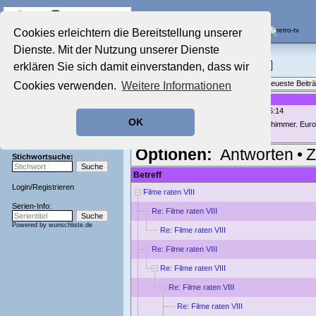
Die Fernseh-Diskussionsforen von
Cookies erleichtern die Bereitstellung unserer
Dienste. Mit der Nutzung unserer Dienste
Startseite
Film-Forum
Aktuelles Forum
erklären Sie sich damit einverstanden, dass wir
Filme im Kino, Fernsehen & auf DVD
Nostalgieecke
Themenübersicht
•
Neues Thema
•
Neueste Beitr
Cookies verwenden.
Weitere Informationen
Film-Forum
Der Werbeblock
Re: Filme raten VIII
geschrieben von:
Deckard
, 31.01.18 15:14
Zeichentrick-Forum
OK
Ratgeber Technik
Klingt originell. Leider hab ich keinen Schimmer. Eur
Sendeschluss!
Optionen:
Antworten
•
Z
Stichwortsuche:
Betreff
Login
/
Registrieren
Filme raten VIII
Serien-Info:
Re: Filme raten VIII
Powered by
wunschliste.de
Re: Filme raten VIII
Re: Filme raten VIII
Re: Filme raten VIII
Re: Filme raten VIII
Re: Filme raten VIII