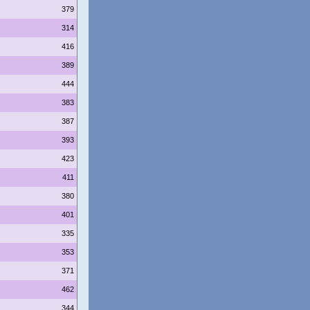
379
314
416
389
444
383
387
393
423
411
380
401
335
353
371
462
344