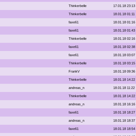
Thinkerbelle
17.01.18 23:13
Thinkerbelle
18.01.18 01:11
faxe61
18.01.18 01:16
faxe61
18.01.18 01:43
Thinkerbelle
18.01.18 02:16
faxe61
18.01.18 02:38
faxe61
18.01.18 03:07
Thinkerbelle
18.01.18 03:15
FrankV
18.01.18 09:36
Thinkerbelle
18.01.18 14:22
andreas_n
18.01.18 11:22
Thinkerbelle
18.01.18 14:22
andreas_n
18.01.18 16:16
faxe61
18.01.18 18:27
andreas_n
18.01.18 18:37
faxe61
18.01.18 18:54