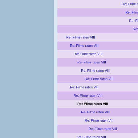
Re: Filme r
Re: Film
Re: Fi
Re:
Re: Filme raten VIII
Re: Filme raten VIII
Re: Filme raten VIII
Re: Filme raten VIII
Re: Filme raten VIII
Re: Filme raten VIII
Re: Filme raten VIII
Re: Filme raten VIII
Re: Filme raten VIII
Re: Filme raten VIII
Re: Filme raten VIII
Re: Filme raten VIII
Re: Filme raten VIII