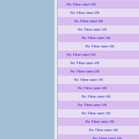
Re: Filme raten VIII
Re: Filme raten VIII
Re: Filme raten VIII
Re: Filme raten VIII
Re: Filme raten VIII
Re: Filme raten VIII
Re: Filme raten VIII
Re: Filme raten VIII
Re: Filme raten VIII
Re: Filme raten VIII
Re: Filme raten VIII
Re: Filme raten VIII
Re: Filme raten VIII
Re: Filme raten VIII
Re: Filme raten VIII
Re: Filme raten VIII
Re: Filme raten VIII