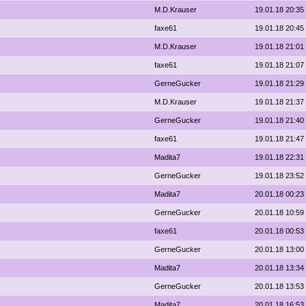
M.D.Krauser
19.01.18 20:35
faxe61
19.01.18 20:45
M.D.Krauser
19.01.18 21:01
faxe61
19.01.18 21:07
GerneGucker
19.01.18 21:29
M.D.Krauser
19.01.18 21:37
GerneGucker
19.01.18 21:40
faxe61
19.01.18 21:47
Madita7
19.01.18 22:31
GerneGucker
19.01.18 23:52
Madita7
20.01.18 00:23
GerneGucker
20.01.18 10:59
faxe61
20.01.18 00:53
GerneGucker
20.01.18 13:00
Madita7
20.01.18 13:34
GerneGucker
20.01.18 13:53
Madita7
20.01.18 16:53