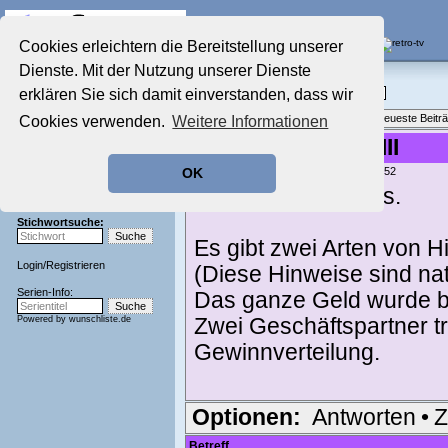
Die Fernseh-Diskussionsforen von
Cookies erleichtern die Bereitstellung unserer
Dienste. Mit der Nutzung unserer Dienste
Startseite
Film-Forum
Aktuelles Forum
erklären Sie sich damit einverstanden, dass wir
Filme im Kino, Fernsehen & auf DVD
Nostalgieecke
Themenübersicht
•
Neues Thema
•
Neueste Beitr
Cookies verwenden.
Weitere Informationen
Film-Forum
Der Werbeblock
Re: Filme raten VIII
Zeichentrick-Forum
geschrieben von:
FrankV
, 27.01.18 15:52
OK
Ratgeber Technik
Dann auf ein neues.
Sendeschluss!
Stichwortsuche:
Es gibt zwei Arten von H
Login
/
Registrieren
(Diese Hinweise sind natür
Serien-Info:
Das ganze Geld wurde b
Powered by
wunschliste.de
Zwei Geschäftspartner tr
Gewinnverteilung.
Optionen:
Antworten
•
Z
Betreff