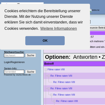
Die Fernseh-Diskussionsforen von
Cookies erleichtern die Bereitstellung unserer
Dienste. Mit der Nutzung unserer Dienste
Startseite
Film-Forum
Aktuelles Forum
erklären Sie sich damit einverstanden, dass wir
Filme im Kino, Fernsehen & auf DVD
Nostalgieecke
Themenübersicht
•
Neues Thema
•
Neueste Beitr
Cookies verwenden.
Weitere Informationen
Film-Forum
Der Werbeblock
Re: Filme raten VIII
geschrieben von:
Madita7
, 30.01.18 21:57
Zeichentrick-Forum
OK
Ratgeber Technik
Ups, habe gerade gesehen, dass es doch mehrere Tei
Sendeschluss!
Dafür jetzt gleich noch ein Tipp: ein Schlitten und ein 
Stichwortsuche:
Optionen:
Antworten
•
Z
Login
/
Registrieren
Betreff
Serien-Info:
Filme raten VIII
Powered by
wunschliste.de
Re: Filme raten VIII
Re: Filme raten VIII
Re: Filme raten VIII
Re: Filme raten VIII
Re: Filme raten VIII