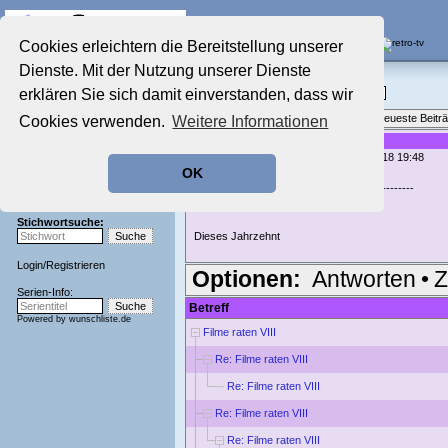
Die Fernseh-Diskussionsforen von
Cookies erleichtern die Bereitstellung unserer
Dienste. Mit der Nutzung unserer Dienste
Startseite
Film-Forum
Aktuelles Forum
erklären Sie sich damit einverstanden, dass wir
Filme im Kino, Fernsehen & auf DVD
Nostalgieecke
Themenübersicht
•
Neues Thema
•
Neueste Beitr
Cookies verwenden.
Weitere Informationen
Film-Forum
Der Werbeblock
Re: Filme raten VIII
geschrieben von:
Thinkerbelle
, 14.01.18 19:48
Zeichentrick-Forum
OK
Ratgeber Technik
Madita7 schrieb:
-------------------------------------------------------
Sendeschluss!
> Verrätst du uns das Jahrzehnt?
Stichwortsuche:
Dieses Jahrzehnt
Login
/
Registrieren
Optionen:
Antworten
•
Z
Serien-Info:
Betreff
Powered by
wunschliste.de
Filme raten VIII
Re: Filme raten VIII
Re: Filme raten VIII
Re: Filme raten VIII
Re: Filme raten VIII