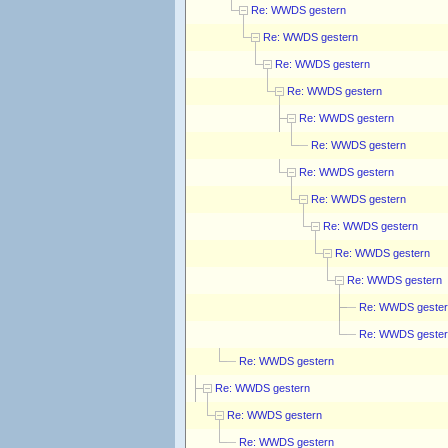
Re: WWDS gestern
Re: WWDS gestern
Re: WWDS gestern
Re: WWDS gestern
Re: WWDS gestern
Re: WWDS gestern
Re: WWDS gestern
Re: WWDS gestern
Re: WWDS gestern
Re: WWDS gestern
Re: WWDS gestern
Re: WWDS geste
Re: WWDS geste
Re: WWDS gestern
Re: WWDS gestern
Re: WWDS gestern
Re: WWDS gestern