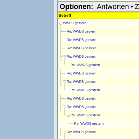
Optionen:
Antworten
•
Z
Betreff
WWDS gestern
Re: WWDS gestern
Re: WWDS gestern
Re: WWDS gestern
Re: WWDS gestern
Re: WWDS gestern
Re: WWDS gestern
Re: WWDS gestern
Re: WWDS gestern
Re: WWDS gestern
Re: WWDS gestern
Re: WWDS gestern
Re: WWDS gestern
Re: WWDS gestern