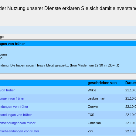
t der Nutzung unserer Dienste erklären Sie sich damit einverst
äge
ngen von früher
sbums.
ma.
ndung. Die haben sogar Heavy Metal gespielt... (Iron Maiden um 19.30 im ZDF...!)
geschrieben von
Datum
von früher
Wilkie
21.10.
ungen von früher
geskosmart
21.10.
ndungen von früher
Corwin
22.10.
hsendungen von früher
FXS
22.10.
sehsendungen von früher
Christian
22.10.
rnsehsendungen von früher
Zini
22.10.