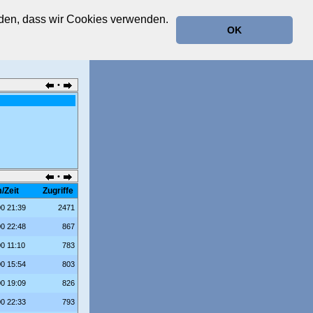
anden, dass wir Cookies verwenden.
OK
•
•
/Zeit
Zugriffe
00 21:39
2471
00 22:48
867
00 11:10
783
00 15:54
803
00 19:09
826
00 22:33
793