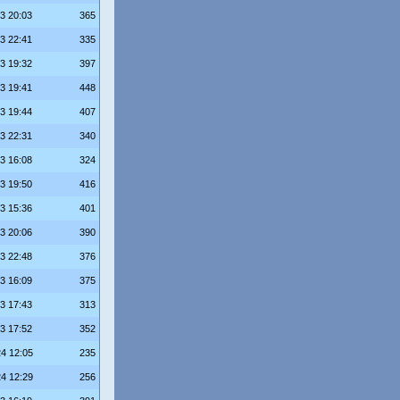
23 20:03
365
23 22:41
335
23 19:32
397
23 19:41
448
23 19:44
407
23 22:31
340
23 16:08
324
23 19:50
416
23 15:36
401
23 20:06
390
23 22:48
376
23 16:09
375
23 17:43
313
23 17:52
352
24 12:05
235
24 12:29
256