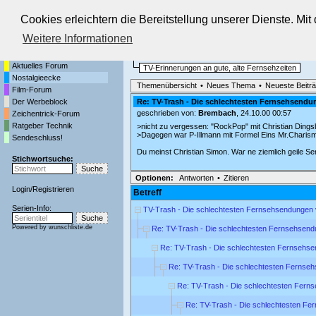
Cookies erleichtern die Bereitstellung unserer Dienste. Mi
Die Fernseh-Diskussionsforen von
Weitere Informationen
Startseite
Nostalgieecke
Aktuelles Forum
TV-Erinnerungen an gute, alte Fernsehzeiten
Nostalgieecke
Themenübersicht
•
Neues Thema
•
Neueste Beitr
Film-Forum
Der Werbeblock
Re: TV-Trash - Die schlechtesten Fernsehsendu
geschrieben von:
Brembach
, 24.10.00 00:57
Zeichentrick-Forum
Ratgeber Technik
>nicht zu vergessen: "RockPop" mit Christian Ding
>Dagegen war P-Illmann mit Formel Eins Mr.Charis
Sendeschluss!
Du meinst Christian Simon. War ne ziemlich geile Se
Stichwortsuche:
Optionen:
Antworten
•
Zitieren
Login
/
Registrieren
Betreff
Serien-Info:
TV-Trash - Die schlechtesten Fernsehsendungen 
Powered by
wunschliste.de
Re: TV-Trash - Die schlechtesten Fernsehsend
Re: TV-Trash - Die schlechtesten Fernsehse
Re: TV-Trash - Die schlechtesten Fernse
Re: TV-Trash - Die schlechtesten Fern
Re: TV-Trash - Die schlechtesten Fe