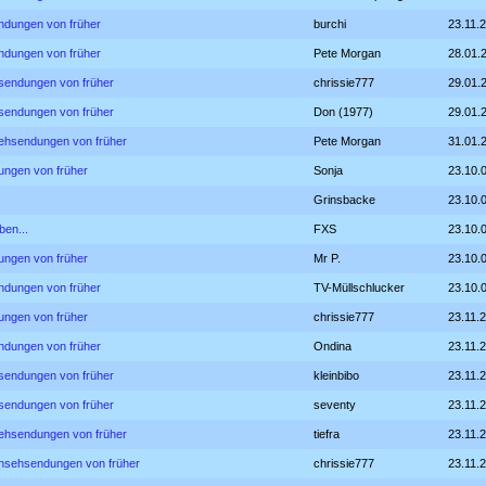
ndungen von früher
burchi
23.11.
ndungen von früher
Pete Morgan
28.01.
hsendungen von früher
chrissie777
29.01.
hsendungen von früher
Don (1977)
29.01.
sehsendungen von früher
Pete Morgan
31.01.
ungen von früher
Sonja
23.10.
Grinsbacke
23.10.
ben...
FXS
23.10.
ungen von früher
Mr P.
23.10.
ndungen von früher
TV-Müllschlucker
23.10.
ungen von früher
chrissie777
23.11.
ndungen von früher
Ondina
23.11.
hsendungen von früher
kleinbibo
23.11.
hsendungen von früher
seventy
23.11.
sehsendungen von früher
tiefra
23.11.
rnsehsendungen von früher
chrissie777
23.11.