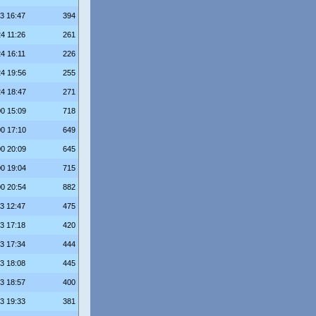
23 16:47
394
24 11:26
261
24 16:11
226
24 19:56
255
24 18:47
271
00 15:09
718
00 17:10
649
00 20:09
645
00 19:04
715
00 20:54
882
23 12:47
475
23 17:18
420
23 17:34
444
23 18:08
445
23 18:57
400
23 19:33
381