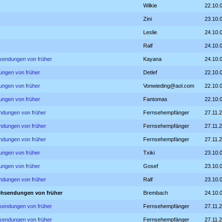
Wilkie
22.10.
Zini
23.10.
Leslie
24.10.
Ralf
24.10.
hsendungen von früher
Kayana
24.10.
ungen von früher
Detlef
22.10.
ungen von früher
Vonwieding@aol.com
22.10.
ungen von früher
Fantomas
22.10.
ndungen von früher
Fernsehempfänger
27.11.
ndungen von früher
Fernsehempfänger
27.11.
ndungen von früher
Fernsehempfänger
27.11.
ungen von früher
Txiki
23.10.
ungen von früher
Gosef
23.10.
ndungen von früher
Ralf
23.10.
sehsendungen von früher
Brembach
24.10.
hsendungen von früher
Fernsehempfänger
27.11.
hsendungen von früher
Fernsehempfänger
27.11.