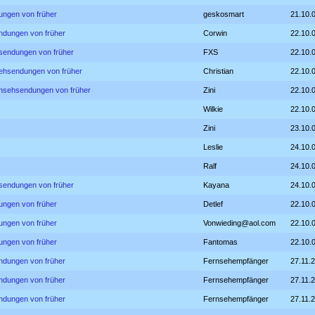
ungen von früher
geskosmart
21.10.
ndungen von früher
Corwin
22.10.
hsendungen von früher
FXS
22.10.
sehsendungen von früher
Christian
22.10.
rnsehsendungen von früher
Zini
22.10.
Wilkie
22.10.
Zini
23.10.
Leslie
24.10.
Ralf
24.10.
hsendungen von früher
Kayana
24.10.
ungen von früher
Detlef
22.10.
ungen von früher
Vonwieding@aol.com
22.10.
ungen von früher
Fantomas
22.10.
ndungen von früher
Fernsehempfänger
27.11.
ndungen von früher
Fernsehempfänger
27.11.
ndungen von früher
Fernsehempfänger
27.11.