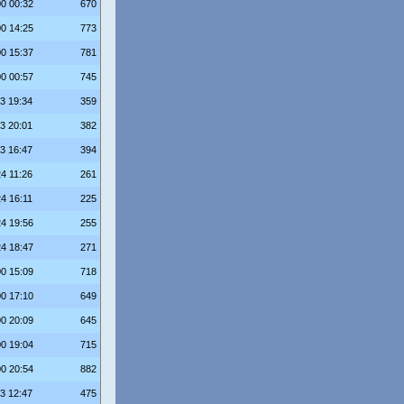
00 00:32
670
00 14:25
773
00 15:37
781
00 00:57
745
23 19:34
359
23 20:01
382
23 16:47
394
24 11:26
261
24 16:11
225
24 19:56
255
24 18:47
271
00 15:09
718
00 17:10
649
00 20:09
645
00 19:04
715
00 20:54
882
23 12:47
475