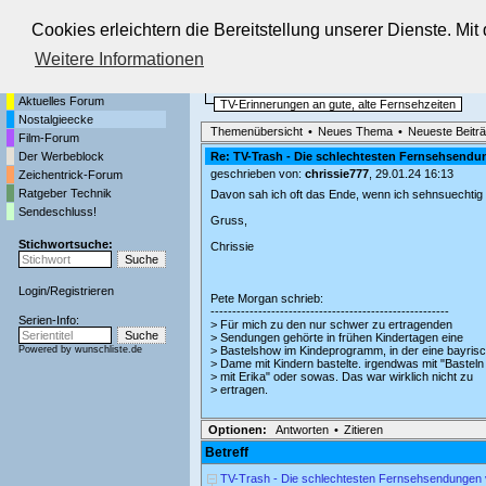
Cookies erleichtern die Bereitstellung unserer Dienste. Mi
Die Fernseh-Diskussionsforen von
Weitere Informationen
Startseite
Nostalgieecke
Aktuelles Forum
TV-Erinnerungen an gute, alte Fernsehzeiten
Nostalgieecke
Themenübersicht
•
Neues Thema
•
Neueste Beitr
Film-Forum
Der Werbeblock
Re: TV-Trash - Die schlechtesten Fernsehsendu
geschrieben von:
chrissie777
, 29.01.24 16:13
Zeichentrick-Forum
Ratgeber Technik
Davon sah ich oft das Ende, wenn ich sehnsuechtig a
Sendeschluss!
Gruss,
Stichwortsuche:
Chrissie
Login
/
Registrieren
Pete Morgan schrieb:
-------------------------------------------------------
Serien-Info:
> Für mich zu den nur schwer zu ertragenden
> Sendungen gehörte in frühen Kindertagen eine
Powered by
wunschliste.de
> Bastelshow im Kindeprogramm, in der eine bayris
> Dame mit Kindern bastelte. irgendwas mit "Basteln
> mit Erika" oder sowas. Das war wirklich nicht zu
> ertragen.
Optionen:
Antworten
•
Zitieren
Betreff
TV-Trash - Die schlechtesten Fernsehsendungen 