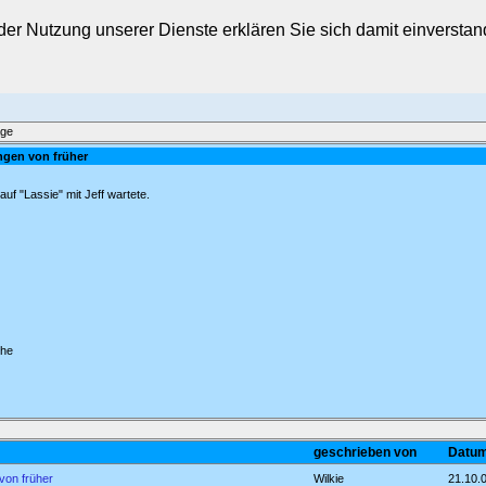
t der Nutzung unserer Dienste erklären Sie sich damit einverst
äge
ngen von früher
uf "Lassie" mit Jeff wartete.
che
geschrieben von
Datum
von früher
Wilkie
21.10.