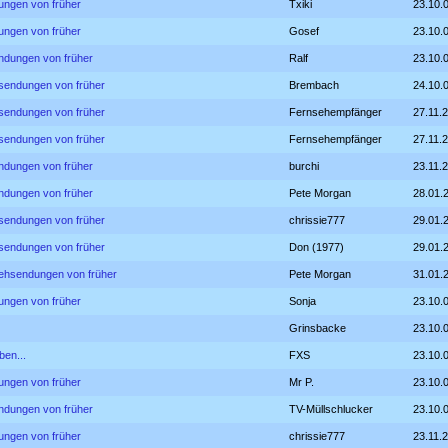
ungen von früher
Txiki
23.10.
ungen von früher
Gosef
23.10.
ndungen von früher
Ralf
23.10.
hsendungen von früher
Brembach
24.10.
hsendungen von früher
Fernsehempfänger
27.11.
hsendungen von früher
Fernsehempfänger
27.11.
ndungen von früher
burchi
23.11.
ndungen von früher
Pete Morgan
28.01.
hsendungen von früher
chrissie777
29.01.
hsendungen von früher
Don (1977)
29.01.
sehsendungen von früher
Pete Morgan
31.01.
ungen von früher
Sonja
23.10.
Grinsbacke
23.10.
ben...
FXS
23.10.
ungen von früher
Mr P.
23.10.
ndungen von früher
TV-Müllschlucker
23.10.
ungen von früher
chrissie777
23.11.