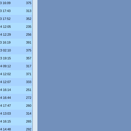
23 16:09
375
23 17:43
313
23 17:52
352
24 12:05
235
24 12:29
256
23 16:19
391
23 02:10
375
23 19:15
357
24 09:12
317
24 12:02
371
24 12:07
333
24 16:14
251
24 16:44
272
24 17:47
260
24 13:03
314
24 16:15
265
24 14:48
292