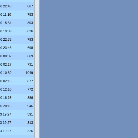
00 22:48
867
00 11:10
783
00 15:54
803
00 19:09
826
00 22:33
793
00 23:46
698
00 00:02
669
00 02:17
731
00 10:39
1049
00 02:15
877
00 12:10
772
00 18:15
886
00 20:16
946
23 19:27
391
23 19:27
313
23 19:27
326