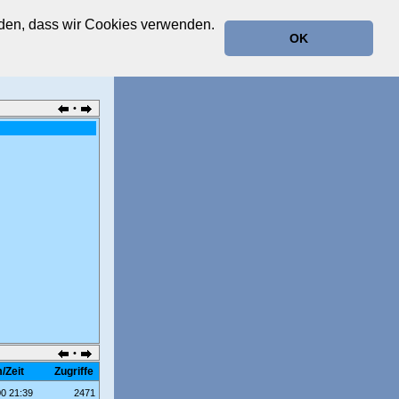
anden, dass wir Cookies verwenden.
OK
•
•
/Zeit
Zugriffe
00 21:39
2471