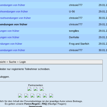
hsendungen von früher
chrissie777
29.01.
sehsendungen von früher
U-56
29.01.
rnsehsendungen von früher
chrissie777
30.01.
hsendungen von früher
chrissie777
29.01.
ungen von früher
tomgilles
29.01.
ungen von früher
DerKelte
29.01.
ndungen von früher
Frog and Starfish
29.01.
hsendungen von früher
chrissie777
30.01.
sicht
•
Suche
•
Login
eider nur registrierte Teilnehmer schreiben.
zuloggen.
Partnerseiten
lich für den Inhalt der Forumsbeiträge ist der jeweilige Autor eines Beitrags.
Es gelten unsere
Foren-Regeln
|
FAQ
(Häufige Fragen)
Impressum