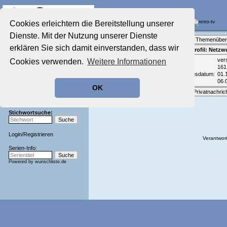
Die Fernseh-Diskussionsforen von
Cookies erleichtern die Bereitstellung unserer
Dienste. Mit der Nutzung unserer Dienste
Startseite
Forenliste
•
Themenüber
Aktuelles Forum
erklären Sie sich damit einverstanden, dass wir
Teilnehmerprofil: Netzw
Nostalgieecke
Email:
ver
Cookies verwenden.
Weitere Informationen
Film-Forum
Beiträge:
161
Der Werbeblock
Registrierungsdatum:
01.
Zeichentrick-Forum
Zuletzt aktiv:
06.
OK
Ratgeber Technik
Optionen:
Privatnachric
Sendeschluss!
Stichwortsuche:
Login
/
Registrieren
Verantwort
Serien-Info:
Powered by
wunschliste.de