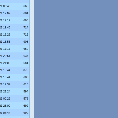
21 08:43
666
21 12:02
684
21 19:19
695
21 19:45
714
21 13:26
719
21 13:56
908
21 17:11
650
21 20:51
637
21 21:00
681
21 15:44
870
21 13:44
688
21 19:37
613
21 22:24
594
21 00:22
578
21 23:00
692
21 03:44
699