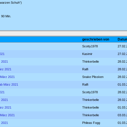
hwarzen Schuh“)
 90 Min.
geschrieben von
Datum
Scotty1978
27.02.
2021
Kasimir
27.02.
z 2021
Thinkerbelle
28.02.
März 2021
Ralfi
28.02.
b März 2021
Snake Plissken
28.02.
- ab März 2021
Ralfi
01.03.
2021
Scotty1978
28.02.
z 2021
Thinkerbelle
28.02.
März 2021
Thinkerbelle
01.03.
b März 2021
Thinkerbelle
03.03.
z 2021
Phileas Fogg
01.03.