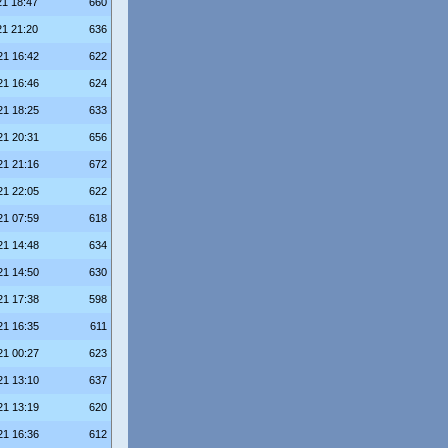
21 18:47
660
21 21:20
636
21 16:42
622
21 16:46
624
21 18:25
633
21 20:31
656
21 21:16
672
21 22:05
622
21 07:59
618
21 14:48
634
21 14:50
630
21 17:38
598
21 16:35
611
21 00:27
623
21 13:10
637
21 13:19
620
21 16:36
612