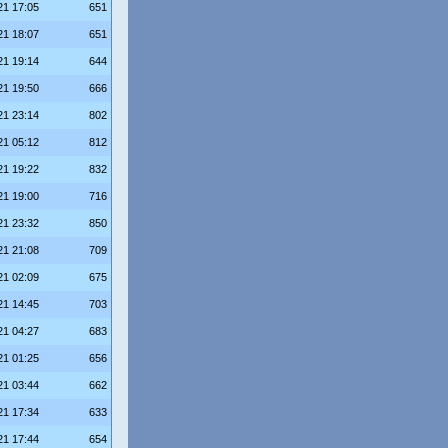
21 17:05
651
21 18:07
651
21 19:14
644
21 19:50
666
21 23:14
802
21 05:12
812
21 19:22
832
21 19:00
716
21 23:32
850
21 21:08
709
21 02:09
675
21 14:45
703
21 04:27
683
21 01:25
656
21 03:44
662
21 17:34
633
21 17:44
654