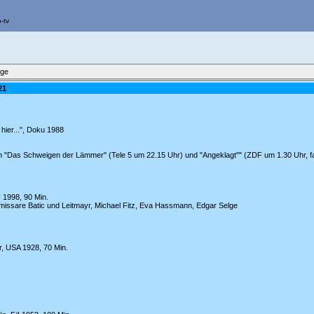
äge
21
hier...", Doku 1988
in "Das Schweigen der Lämmer" (Tele 5 um 22.15 Uhr) und "Angeklagt"" (ZDF um 1.30 Uhr, f
H 1998, 90 Min.
missare Batic und Leitmayr, Michael Fitz, Eva Hassmann, Edgar Selge
r, USA 1928, 70 Min.