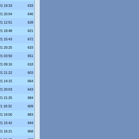
21 19:33
633
21 20:04
646
21 12:51
628
21 18:48
621
21 15:43
672
21 20:25
633
21 03:50
651
21 09:16
618
21 21:22
603
21 14:15
664
21 20:03
643
21 21:25
684
21 18:32
609
21 19:00
883
21 15:42
944
21 16:21
868