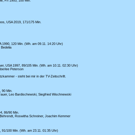
e, F/I 1953, 100 Min.
pos, USA 2019, 171/175 Min.
SA 1990, 120 Min. (Wh. am 09.11. 14:20 Uhr)
 Bedelia
er, USA 1997, 89/105 Min. (Wh. am 10.11. 02:30 Uhr)
mberlee Peterson
zkammer - steht bei mir in der TV-Zeitschrift.
, 90 Min.
rauer, Leo Bardischewski, Siegfried Wischnewski
4, 86/90 Min.
. Behrendt, Roswitha Schreiner, Joachim Kemmer
, 91/100 Min. (Wh. am 23.11. 01:35 Uhr)