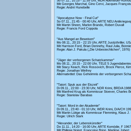
So 07.11., 10:15 - 11:55 Uhr, MDR Abenteuer-Komödi
Mit Georges Marchal, Gino Cervi, Jacques François
Regie: André Hunebelle
"Apocalypse Now - Final Cut"
So 07.11., 21:45 - 00:40 Uhr, ARTE NEU Antikriegse
Mit Martin Sheen, Marlon Brando, Robert Duvall
Regie: Francis Ford Coppola
"Aus Mangel an Beweisen"
Mo 08.11., 20:15 - 22:15 Uhr, ARTE Justizthriller, U
Mit Harrison Ford, Brian Dennehy, Raul Julia, Bonnie
Regie: Alan J. Pakula („Die Unbestechlichen“, 1976)
"Jäger der verborgenen Schatzkammer"
Mo 08.11., 20:15 - 22:00 Uhr, TELE 5 Jugendabenteu
Mit Stacy Keach, Rick Rossovich, Brock Pierce, Ki
Regie: Jonathan Winfrey
Alternativtitel: Das Geheimnis der verborgenen Schat
"Tatort: Spuk aus der Eiszeit"
Di 09.11., 22:00 - 23:30 Uhr, NDR Krimi, BRD/A 1988
Mit Manfred Krug als Kommissar Stoever, Charles B
Regie: Stanislav Barabas
"Tatort: Mord in der Akademie"
Di 09.11., 23:40 - 01:10 Uhr, WDR Krimi, D/A/CH 199
Mit Martin Lüttge als Kommissar Flemming, Klaus J
Regie: Ulrich Stark
"Alexander, der Lebenskünstler"
Do 11.11., 14:20 - 16:00 Uhr, ARTE Komödie, F 1967
Mit Philippe Noiret, Francoise Brion, Marlène Jobert