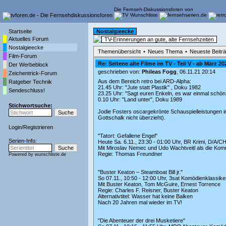
Die Fernseh-Diskussionsforen von
Startseite
Nostalgieecke
Aktuelles Forum
TV-Erinnerungen an gute, alte Fernsehzeiten
Nostalgieecke
Themenübersicht
•
Neues Thema
•
Neueste Beitr
Film-Forum
Re: Seltene alte Filme im TV - Teil V - ab März 20
Der Werbeblock
geschrieben von:
Phileas Fogg
, 06.11.21 20:14
Zeichentrick-Forum
Aus dem Bereich retro bei ARD-Alpha:
Ratgeber Technik
21.45 Uhr: "Jute statt Plastik" , Doku 1982
Sendeschluss!
23.25 Uhr: "Sagt euren Enkeln, es war einmal schön 
0.10 Uhr: "Land unter", Doku 1989
Stichwortsuche:
Jodie Fosters oscargekrönte Schauspielleistungen 
Gottschalk nicht überzieht).
Login
/
Registrieren
"Tatort: Gefallene Engel"
Serien-Info:
Heute Sa. 6.11., 23:30 - 01:00 Uhr, BR Krimi, D/A/C
Mit Miroslav Nemec und Udo Wachtveitl als die Kom
Regie: Thomas Freundner
Powered by
wunschliste.de
"Buster Keaton – Steamboat Bill jr."
So 07.11., 10:50 - 12:00 Uhr, 3sat Komödienklassike
Mit Buster Keaton, Tom McGuire, Ernest Torrence
Regie: Charles F. Reisner, Buster Keaton
Alternativtitel: Wasser hat keine Balken
Nach 20 Jahren mal wieder im TV!
"Die Abenteuer der drei Musketiere"