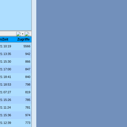
•
/Zeit
Zugriffe
21 10:19
5566
21 13:35
942
21 15:30
866
21 17:00
847
21 18:41
840
21 18:53
798
21 07:27
819
21 15:26
785
21 11:24
781
21 15:36
974
21 12:39
773