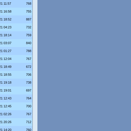
21 11:57
768
21 16:58
755
21 18:52
887
21 04:23
732
21 18:14
759
21 03:07
840
21 01:27
788
21 12:04
767
21 18:49
672
21 18:55
706
21 19:18
738
21 19:01
697
21 12:43
764
21 12:45
700
21 02:26
767
21 20:26
712
21 14:20
760