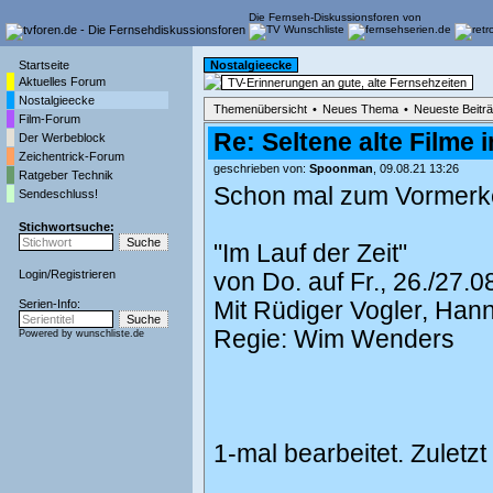
Die Fernseh-Diskussionsforen von
Startseite
Nostalgieecke
Aktuelles Forum
TV-Erinnerungen an gute, alte Fernsehzeiten
Nostalgieecke
Themenübersicht
•
Neues Thema
•
Neueste Beitr
Film-Forum
Re: Seltene alte Filme i
Der Werbeblock
Zeichentrick-Forum
geschrieben von:
Spoonman
, 09.08.21 13:26
Ratgeber Technik
Schon mal zum Vormerk
Sendeschluss!
Stichwortsuche:
"Im Lauf der Zeit"
Login
/
Registrieren
von Do. auf Fr., 26./27.
Serien-Info:
Mit Rüdiger Vogler, Hann
Regie: Wim Wenders
Powered by
wunschliste.de
1-mal bearbeitet. Zuletz