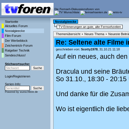
Die Fernseh-Diskussionsforen von
Startseite
Nostalgieecke
Aktuelles Forum
TV-Erinnerungen an gute, alte Fernsehzeiten
Nostalgieecke
Themenübersicht
•
Neues Thema
•
Neueste Beitr
Film-Forum
Der Werbeblock
Re: Seltene alte Filme i
Zeichentrick-Forum
geschrieben von:
Scotty1978
, 31.10.21 11:18
Ratgeber Technik
Auf ein neues, auch den
Sendeschluss!
Stichwortsuche:
Dracula und seine Bräut
Login
/
Registrieren
So 31.10., 18:30 - 20:15
Serien-Info:
Powered by
wunschliste.de
Und danke für die Zusa
Wo ist eigentlich die lie