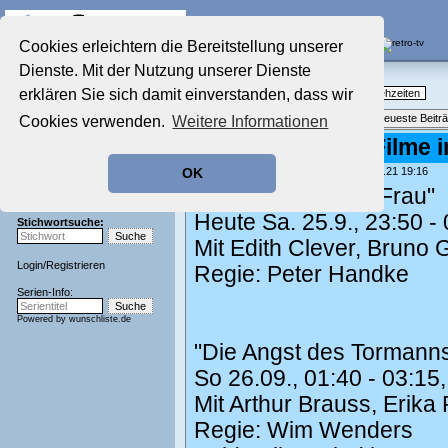
Die Fernseh-Diskussionsforen von
Cookies erleichtern die Bereitstellung unserer
Dienste. Mit der Nutzung unserer Dienste
Startseite
Nostalgieecke
Aktuelles Forum
erklären Sie sich damit einverstanden, dass wir
TV-Erinnerungen an gute, alte Fernsehzeiten
Nostalgieecke
Themenübersicht
•
Neues Thema
•
Neueste Beitr
Cookies verwenden.
Weitere Informationen
Film-Forum
Der Werbeblock
Re: Seltene alte Filme i
Zeichentrick-Forum
geschrieben von:
Phileas Fogg
, 25.09.21 19:16
OK
Ratgeber Technik
"Die linkshändige Frau"
Sendeschluss!
Heute Sa. 25.9., 23:50 
Stichwortsuche:
Mit Edith Clever, Bruno
Login
/
Registrieren
Regie: Peter Handke
Serien-Info:
Powered by
wunschliste.de
"Die Angst des Tormanns
So 26.09., 01:40 - 03:1
Mit Arthur Brauss, Erika 
Regie: Wim Wenders