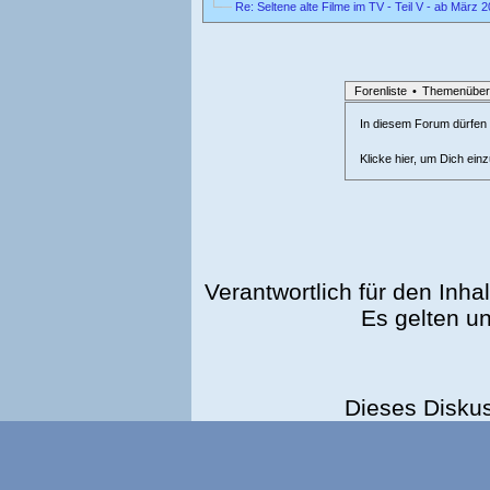
Re: Seltene alte Filme im TV - Teil V - ab März 
Forenliste
•
Themenüber
In diesem Forum dürfen l
Klicke hier, um Dich ein
Verantwortlich für den Inhal
Es gelten u
Dieses Disku