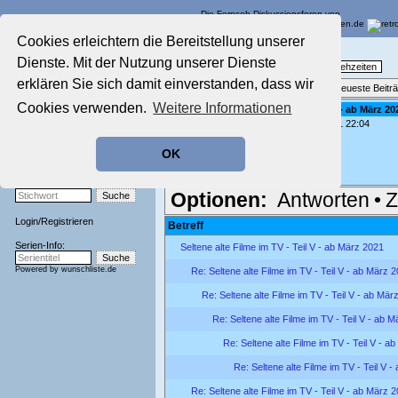
Die Fernseh-Diskussionsforen von
Cookies erleichtern die Bereitstellung unserer
Startseite
Nostalgieecke
Dienste. Mit der Nutzung unserer Dienste
Aktuelles Forum
TV-Erinnerungen an gute, alte Fernsehzeiten
Nostalgieecke
erklären Sie sich damit einverstanden, dass wir
Themenübersicht
•
Neues Thema
•
Neueste Beitr
Film-Forum
Cookies verwenden.
Weitere Informationen
Re: Seltene alte Filme im TV - Teil V - ab März 20
Der Werbeblock
geschrieben von:
Don (1977)
, 03.06.21 22:04
Zeichentrick-Forum
Das doppelte Lottchen
Ratgeber Technik
von 1950/51
OK
Sendeschluss!
(noch bis 10.06.21 in der Mediathek)
Stichwortsuche:
Optionen:
Antworten
•
Z
Login
/
Registrieren
Betreff
Serien-Info:
Seltene alte Filme im TV - Teil V - ab März 2021
Powered by
wunschliste.de
Re: Seltene alte Filme im TV - Teil V - ab März 
Re: Seltene alte Filme im TV - Teil V - ab Mär
Re: Seltene alte Filme im TV - Teil V - ab 
Re: Seltene alte Filme im TV - Teil V - a
Re: Seltene alte Filme im TV - Teil V 
Re: Seltene alte Filme im TV - Teil V - ab März 