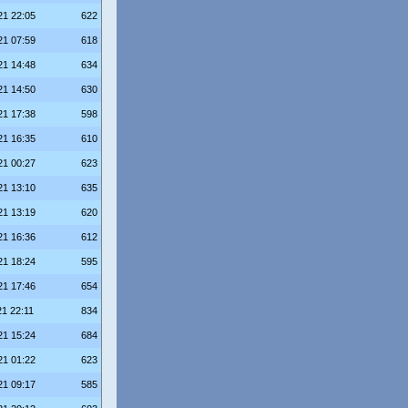
21 22:05
622
21 07:59
618
21 14:48
634
21 14:50
630
21 17:38
598
21 16:35
610
21 00:27
623
21 13:10
635
21 13:19
620
21 16:36
612
21 18:24
595
21 17:46
654
21 22:11
834
21 15:24
684
21 01:22
623
21 09:17
585