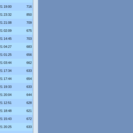
21 19:00
716
21 23:32
850
21 21:08
709
21 02:09
675
21 14:45
703
21 04:27
683
21 01:25
656
21 03:44
662
21 17:34
633
21 17:44
654
21 19:33
633
21 20:04
644
21 12:51
628
21 18:48
621
21 15:43
672
21 20:25
633