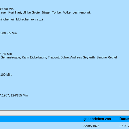
99, 90 Min.
uer, Kurt Hart, Ulrike Grote, Jürgen Tonkel, Volker Lechtenbrink
inchen ein Möhrchen extra ...) .
1980, 65 Min.
, 85 Min.
 Semmelrogge, Karin Eickelbaum, Traugott Buhre, Andreas Seyferth, Simone Rethel
 100 Min.
SA 1957, 124/155 Min.
geschrieben von
Datum
Scotty1978
27.02.