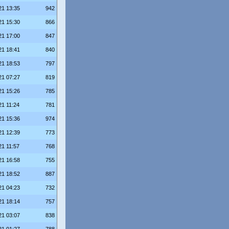
21 13:35
942
21 15:30
866
21 17:00
847
21 18:41
840
21 18:53
797
21 07:27
819
21 15:26
785
21 11:24
781
21 15:36
974
21 12:39
773
21 11:57
768
21 16:58
755
21 18:52
887
21 04:23
732
21 18:14
757
21 03:07
838