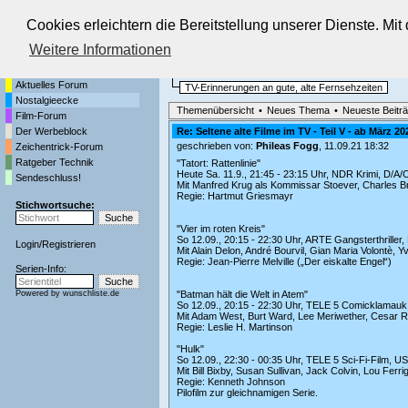
Cookies erleichtern die Bereitstellung unserer Dienste. Mi
Die Fernseh-Diskussionsforen von
Weitere Informationen
Startseite
Nostalgieecke
Aktuelles Forum
TV-Erinnerungen an gute, alte Fernsehzeiten
Nostalgieecke
Themenübersicht
•
Neues Thema
•
Neueste Beitr
Film-Forum
Der Werbeblock
Re: Seltene alte Filme im TV - Teil V - ab März 20
geschrieben von:
Phileas Fogg
, 11.09.21 18:32
Zeichentrick-Forum
Ratgeber Technik
"Tatort: Rattenlinie"
Heute Sa. 11.9., 21:45 - 23:15 Uhr, NDR Krimi, D/A/
Sendeschluss!
Mit Manfred Krug als Kommissar Stoever, Charles Brau
Regie: Hartmut Griesmayr
Stichwortsuche:
"Vier im roten Kreis"
So 12.09., 20:15 - 22:30 Uhr, ARTE Gangsterthriller,
Login
/
Registrieren
Mit Alain Delon, André Bourvil, Gian Maria Volontè, 
Regie: Jean-Pierre Melville („Der eiskalte Engel“)
Serien-Info:
Powered by
wunschliste.de
"Batman hält die Welt in Atem"
So 12.09., 20:15 - 22:30 Uhr, TELE 5 Comicklamauk
Mit Adam West, Burt Ward, Lee Meriwether, Cesar 
Regie: Leslie H. Martinson
"Hulk"
So 12.09., 22:30 - 00:35 Uhr, TELE 5 Sci-Fi-Film, U
Mit Bill Bixby, Susan Sullivan, Jack Colvin, Lou Ferri
Regie: Kenneth Johnson
Pilofilm zur gleichnamigen Serie.