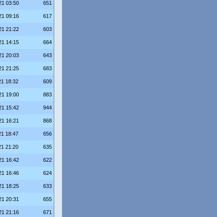
21 03:50
651
21 09:16
617
21 21:22
603
21 14:15
664
21 20:03
643
21 21:25
683
21 18:32
609
21 19:00
883
21 15:42
944
21 16:21
868
21 18:47
656
21 21:20
635
21 16:42
622
21 16:46
624
21 18:25
633
21 20:31
655
21 21:16
671