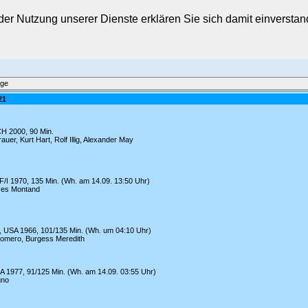
t der Nutzung unserer Dienste erklären Sie sich damit einverst
äge
21
CH 2000, 90 Min.
er, Kurt Hart, Rolf Illig, Alexander May
 F/I 1970, 135 Min. (Wh. am 14.09. 13:50 Uhr)
Yves Montand
, USA 1966, 101/135 Min. (Wh. um 04:10 Uhr)
Romero, Burgess Meredith
SA 1977, 91/125 Min. (Wh. am 14.09. 03:55 Uhr)
gno