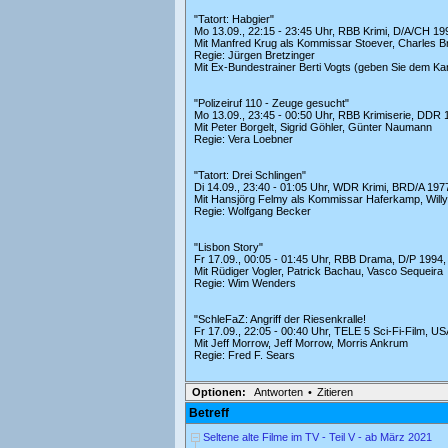
"Tatort: Habgier"
Mo 13.09., 22:15 - 23:45 Uhr, RBB Krimi, D/A/CH 19
Mit Manfred Krug als Kommissar Stoever, Charles Bra
Regie: Jürgen Bretzinger
Mit Ex-Bundestrainer Berti Vogts (geben Sie dem Kan
"Polizeiruf 110 - Zeuge gesucht"
Mo 13.09., 23:45 - 00:50 Uhr, RBB Krimiserie, DDR 
Mit Peter Borgelt, Sigrid Göhler, Günter Naumann
Regie: Vera Loebner
"Tatort: Drei Schlingen"
Di 14.09., 23:40 - 01:05 Uhr, WDR Krimi, BRD/A 1977
Mit Hansjörg Felmy als Kommissar Haferkamp, Willy
Regie: Wolfgang Becker
"Lisbon Story"
Fr 17.09., 00:05 - 01:45 Uhr, RBB Drama, D/P 1994,
Mit Rüdiger Vogler, Patrick Bachau, Vasco Sequeira
Regie: Wim Wenders
"SchleFaZ: Angriff der Riesenkralle!
Fr 17.09., 22:05 - 00:40 Uhr, TELE 5 Sci-Fi-Film, U
Mit Jeff Morrow, Jeff Morrow, Morris Ankrum
Regie: Fred F. Sears
Optionen:
Antworten
•
Zitieren
Betreff
Seltene alte Filme im TV - Teil V - ab März 2021