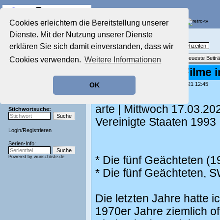
Die Fernseh-Diskussionsforen von
Cookies erleichtern die Bereitstellung unserer
Dienste. Mit der Nutzung unserer Dienste
Startseite
Nostalgieecke
Aktuelles Forum
erklären Sie sich damit einverstanden, dass wir
TV-Erinnerungen an gute, alte Fernsehzeiten
Nostalgieecke
Themenübersicht
•
Neues Thema
•
Neueste Beitr
Cookies verwenden.
Weitere Informationen
Film-Forum
Der Werbeblock
Re: Seltene alte Filme i
Zeichentrick-Forum
geschrieben von:
Thinkerbelle
, 15.03.21 12:45
OK
Ratgeber Technik
Zeit der Unschuld
Sendeschluss!
arte | Mittwoch 17.03.202
Stichwortsuche:
Vereinigte Staaten 1993
Login
/
Registrieren
Serien-Info:
Powered by
wunschliste.de
* Die fünf Geächteten (
* Die fünf Geächteten, 
Die letzten Jahre hatte 
1970er Jahre ziemlich o