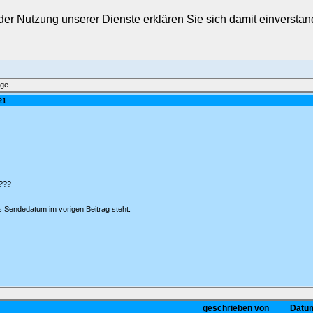
t der Nutzung unserer Dienste erklären Sie sich damit einverst
äge
21
1???
s Sendedatum im vorigen Beitrag steht.
geschrieben von
Datum