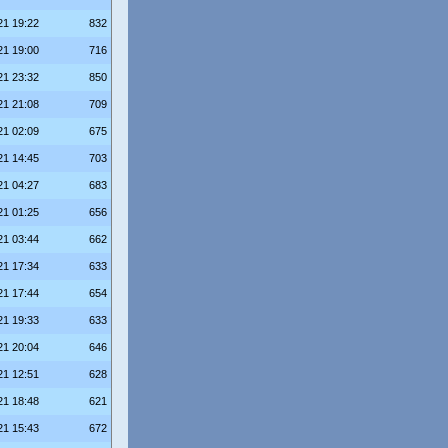
21 19:22
832
21 19:00
716
21 23:32
850
21 21:08
709
21 02:09
675
21 14:45
703
21 04:27
683
21 01:25
656
21 03:44
662
21 17:34
633
21 17:44
654
21 19:33
633
21 20:04
646
21 12:51
628
21 18:48
621
21 15:43
672