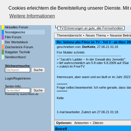
Cookies erleichtern die Bereitstellung unserer Dienste. Mi
Die Fernseh-Diskussionsforen von
Weitere Informationen
Startseite
Nostalgieecke
Aktuelles Forum
TV-Erinnerungen an gute, alte Fernsehzeiten
Nostalgieecke
Themenübersicht
•
Neues Thema
•
Neueste Beitr
Film-Forum
Der Werbeblock
Re: Seltene alte Filme im TV - Teil V - ab März 20
geschrieben von:
DerKelte
, 27.06.21 01:16
Zeichentrick-Forum
Ratgeber Technik
Fox Mulder schrieb:
-------------------------------------------------------
Sendeschluss!
> "Jacob's Ladder – In der Gewalt des Jenseits"
> lief wahrscheinlich am 5.8 oder 6.8.2009 auf 3Sat
Stichwortsuche:
> zuletzt im FreeTV.
Interessant, aber wann und wo läuft er im Jahr 202
Login
/
Registrieren
======
Serien-Info:
Frage selbst beantwortet: Ich sehe gerade, dass da
======
Powered by
wunschliste.de
Kelte
1-mal bearbeitet. Zuletzt am 27.06.21 01:18.
Optionen:
Antworten
•
Zitieren
Betreff