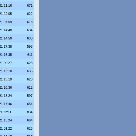
21 21:16
671
21 22:05
622
21 07:59
618
21 14:48
634
21 14:50
630
21 17:38
598
21 16:35
611
21 00:27
623
21 13:10
635
21 13:19
620
21 16:36
612
21 18:24
597
21 17:46
654
21 22:11
834
21 15:24
684
21 01:22
623