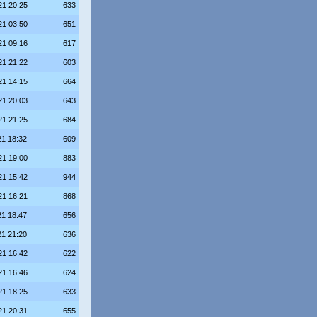
21 20:25
633
21 03:50
651
21 09:16
617
21 21:22
603
21 14:15
664
21 20:03
643
21 21:25
684
21 18:32
609
21 19:00
883
21 15:42
944
21 16:21
868
21 18:47
656
21 21:20
636
21 16:42
622
21 16:46
624
21 18:25
633
21 20:31
655