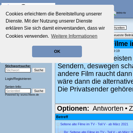
Die Fernseh-Diskussionsforen von
Cookies erleichtern die Bereitstellung unserer
Dienste. Mit der Nutzung unserer Dienste
Startseite
Nostalgieecke
Aktuelles Forum
erklären Sie sich damit einverstanden, dass wir
TV-Erinnerungen an gute, alte Fernsehzeiten
Nostalgieecke
Themenübersicht
•
Neues Thema
•
Neueste Beitr
Cookies verwenden.
Weitere Informationen
Film-Forum
Der Werbeblock
Re: Seltene alte Filme i
Zeichentrick-Forum
geschrieben von:
Mr.Silver
, 07.08.21 19:19
OK
Ratgeber Technik
leider laufen die meist
Sendeschluss!
Sendern, deswegen schau
Stichwortsuche:
andere Film raucht dann
Login
/
Registrieren
wäre dann die alternativ
Serien-Info:
Die Privatsender gehören 
Powered by
wunschliste.de
Optionen:
Antworten
•
Z
Betreff
Seltene alte Filme im TV - Teil V - ab März 2021
Re: Seltene alte Filme im TV - Teil V - ab März 