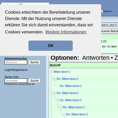
Die Fernseh-Diskussionsforen von
Cookies erleichtern die Bereitstellung unserer
Dienste. Mit der Nutzung unserer Dienste
Startseite
Sendeschluss!
Aktuelles Forum
erklären Sie sich damit einverstanden, dass wir
Off Topic - Alles, was woanders nicht passt (auc
Nostalgieecke
Themenübersicht
•
Neues Thema
•
Neueste Beitr
Cookies verwenden.
Weitere Informationen
Film-Forum
Der Werbeblock
Re: Bilderrätsel 2
geschrieben von:
WesleyC
, 27.08.22 21:03
Zeichentrick-Forum
OK
Ratgeber Technik
Mal gucken, vielleicht fällt mir noch was ein. Ist ab
Sendeschluss!
Optionen:
Antworten
•
Z
Stichwortsuche:
Betreff
Login
/
Registrieren
Bilderrätsel 2
Serien-Info:
Re: Bilderrätsel 2
Powered by
wunschliste.de
Re: Bilderrätsel 2
Re: Bilderrätsel 2
Re: Bilderrätsel 2
Re: Bilderrätsel 2
Re: Bilderrätsel 2