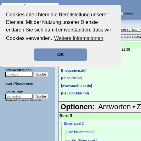
Die Fernseh-Diskussionsforen von
Cookies erleichtern die Bereitstellung unserer
Dienste. Mit der Nutzung unserer Dienste
Startseite
Sendeschluss!
Aktuelles Forum
erklären Sie sich damit einverstanden, dass wir
Off Topic - Alles, was woanders nicht passt (auc
Nostalgieecke
Themenübersicht
•
Neues Thema
•
Neueste Beitr
Cookies verwenden.
Weitere Informationen
Film-Forum
Der Werbeblock
Re: Bilderrätsel 2
geschrieben von:
chrisquito
, 01.09.22 22:38
Zeichentrick-Forum
OK
Ratgeber Technik
auch hier wird ein Fernsehtitel gesucht
Sendeschluss!
[
i.ytimg.com
]
Stichwortsuche:
[
image.stern.de
]
[
i.auto-bild.de
]
Login
/
Registrieren
[
www.suedkurier.de
]
Serien-Info:
[
ih1.redbubble.net
]
Powered by
wunschliste.de
Optionen:
Antworten
•
Z
Betreff
Bilderrätsel 2
Re: Bilderrätsel 2
Re: Bilderrätsel 2