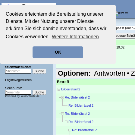
Die Fernseh-Diskussionsforen von
Cookies erleichtern die Bereitstellung unserer
Dienste. Mit der Nutzung unserer Dienste
Startseite
Sendeschluss!
Aktuelles Forum
erklären Sie sich damit einverstanden, dass wir
Off Topic - Alles, was woanders nicht passt (auc
Nostalgieecke
Themenübersicht
•
Neues Thema
•
Neueste Beitr
Cookies verwenden.
Weitere Informationen
Film-Forum
Der Werbeblock
Re: Bilderrätsel 2
geschrieben von:
chrisquito
, 23.08.22 19:32
Zeichentrick-Forum
OK
Ratgeber Technik
Hm, eine Sportsendung?
Sendeschluss!
Bowling Times ... ?
Stichwortsuche:
Optionen:
Antworten
•
Z
Login
/
Registrieren
Betreff
Serien-Info:
Bilderrätsel 2
Powered by
wunschliste.de
Re: Bilderrätsel 2
Re: Bilderrätsel 2
Re: Bilderrätsel 2
Re: Bilderrätsel 2
Re: Bilderrätsel 2