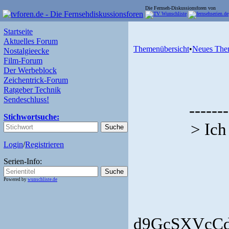
Die Fernseh-Diskussionsforen von
Startseite
Aktuelles Forum
Themenübersicht
•
Neues The
Nostalgieecke
Film-Forum
Der Werbeblock
Zeichentrick-Forum
Ratgeber Technik
Sendeschluss!
-------
Stichwortsuche:
> Ich
Login
/
Registrieren
Serien-Info:
Powered by
wunschliste.de
d9GcSXVcC