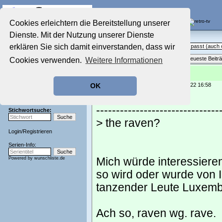
Die Fernseh-Diskussionsforen von
Cookies erleichtern die Bereitstellung unserer
Dienste. Mit der Nutzung unserer Dienste
Startseite
Sendeschluss!
Aktuelles Forum
erklären Sie sich damit einverstanden, dass wir
Off Topic - Alles, was woanders nicht passt (auc
Nostalgieecke
Themenübersicht
•
Neues Thema
•
Neueste Beitr
Cookies verwenden.
Weitere Informationen
Film-Forum
Der Werbeblock
Re: Bilderrätsel 2
Zeichentrick-Forum
geschrieben von:
laura moewe
, 13.09.22 16:58
OK
Ratgeber Technik
chrisquito schrieb:
Sendeschluss!
-------------------------------
Stichwortsuche:
> the raven?
Login
/
Registrieren
Serien-Info:
Powered by
wunschliste.de
Mich würde interessiere
so wird oder wurde von Ir
tanzender Leute Luxem
Ach so, raven wg. rave.