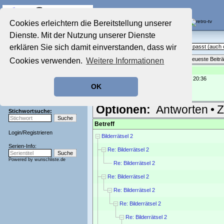
Die Fernseh-Diskussionsforen von
Cookies erleichtern die Bereitstellung unserer
Dienste. Mit der Nutzung unserer Dienste
Startseite
Sendeschluss!
Aktuelles Forum
erklären Sie sich damit einverstanden, dass wir
Off Topic - Alles, was woanders nicht passt (auc
Nostalgieecke
Themenübersicht
•
Neues Thema
•
Neueste Beitr
Cookies verwenden.
Weitere Informationen
Film-Forum
Der Werbeblock
Re: Bilderrätsel 2
geschrieben von:
chrisquito
, 31.08.22 20:36
Zeichentrick-Forum
OK
Ratgeber Technik
Brisant
Sendeschluss!
Optionen:
Antworten
•
Z
Stichwortsuche:
Betreff
Login
/
Registrieren
Bilderrätsel 2
Serien-Info:
Re: Bilderrätsel 2
Powered by
wunschliste.de
Re: Bilderrätsel 2
Re: Bilderrätsel 2
Re: Bilderrätsel 2
Re: Bilderrätsel 2
Re: Bilderrätsel 2