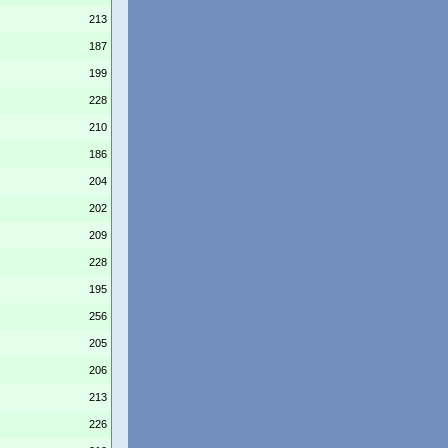
213
187
199
228
210
186
204
202
209
228
195
256
205
206
213
226