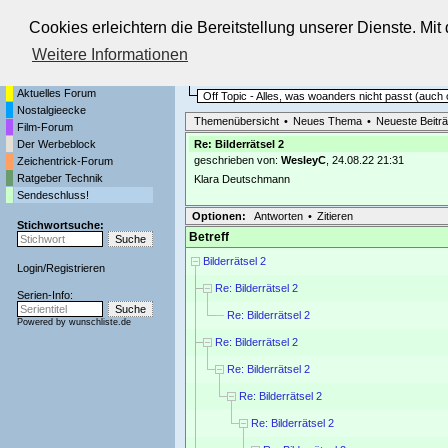
Cookies erleichtern die Bereitstellung unserer Dienste. Mi
Die Fernseh-Diskussionsforen von
Weitere Informationen
Startseite
Sendeschluss!
Aktuelles Forum
Off Topic - Alles, was woanders nicht passt (auc
Nostalgieecke
Themenübersicht
•
Neues Thema
•
Neueste Beitr
Film-Forum
Der Werbeblock
Re: Bilderrätsel 2
geschrieben von:
WesleyC
, 24.08.22 21:31
Zeichentrick-Forum
Ratgeber Technik
Klara Deutschmann
Sendeschluss!
Optionen:
Antworten
•
Zitieren
Stichwortsuche:
Betreff
Bilderrätsel 2
Login
/
Registrieren
Re: Bilderrätsel 2
Serien-Info:
Re: Bilderrätsel 2
Powered by
wunschliste.de
Re: Bilderrätsel 2
Re: Bilderrätsel 2
Re: Bilderrätsel 2
Re: Bilderrätsel 2