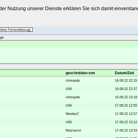
t der Nutzung unserer Dienste erklären Sie sich damit einverst
h ohne Fernsehbezug)
äge
geschrieben von
Datum/Zeit
chrisquito
16.08.22 22:15
U56
16.08.22 22:37
chrisquito
16.08.22 23:18
U56
17.08.22 12:55
WesleyC
17.08.22 12:57
U56
17.08.22 13:12
Netzwurst
17.08.22 13:33