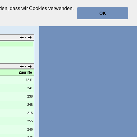
anden, dass wir Cookies verwenden.
OK
•
•
Zugriffe
1311
241
238
248
215
255
246