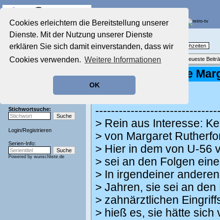
Die Fernseh-Diskussionsforen von
Cookies erleichtern die Bereitstellung unserer
Dienste. Mit der Nutzung unserer Dienste
Startseite
Nostalgieecke
Aktuelles Forum
erklären Sie sich damit einverstanden, dass wir
TV-Erinnerungen an gute, alte Fernsehzeiten
Nostalgieecke
Cookies verwenden.
Weitere Informationen
Themenübersicht
•
Neues Thema
•
Neueste Beitr
Film-Forum
Der Werbeblock
Re: Todesursache Marg
Zeichentrick-Forum
OK
geschrieben von:
U-56
, 09.09.23 23:42
Ratgeber Technik
Sendeschluss!
MrMagoo schrieb:
-------------------------------
Stichwortsuche:
> Rein aus Interesse: K
Login
/
Registrieren
> von Margaret Rutherfo
Serien-Info:
> Hier in dem von U-56 ve
Powered by
wunschliste.de
> sei an den Folgen eine
> In irgendeiner anderen 
> Jahren, sie sei an den
> zahnärztlichen Eingrif
> hieß es, sie hätte sic