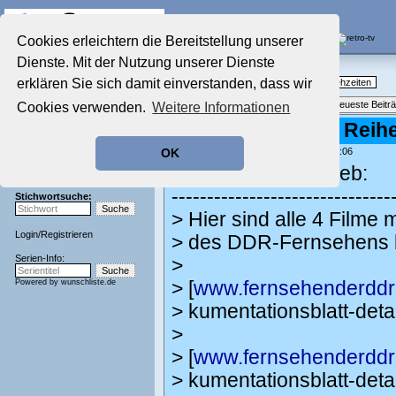
Die Fernseh-Diskussionsforen von
Cookies erleichtern die Bereitstellung unserer
Dienste. Mit der Nutzung unserer Dienste
Startseite
Nostalgieecke
Aktuelles Forum
erklären Sie sich damit einverstanden, dass wir
TV-Erinnerungen an gute, alte Fernsehzeiten
Nostalgieecke
Themenübersicht
•
Neues Thema
•
Neueste Beitr
Cookies verwenden.
Weitere Informationen
Film-Forum
Der Werbeblock
Re: Miss Marple - Reih
Zeichentrick-Forum
geschrieben von:
Norbert
, 09.09.23 14:06
OK
Ratgeber Technik
Fritz Fröhlich schrieb:
Sendeschluss!
-------------------------------
Stichwortsuche:
> Hier sind alle 4 Film
Login
/
Registrieren
> des DDR-Fernsehens b
Serien-Info:
>
Powered by
wunschliste.de
> [
www.fernsehenderddr
> kumentationsblatt-det
>
> [
www.fernsehenderddr
> kumentationsblatt-det