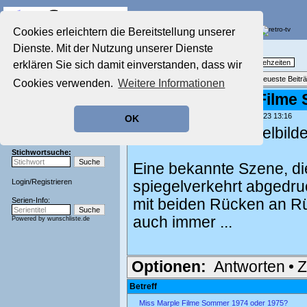
Die Fernseh-Diskussionsforen von
Cookies erleichtern die Bereitstellung unserer
Dienste. Mit der Nutzung unserer Dienste
Startseite
Nostalgieecke
Aktuelles Forum
TV-Erinnerungen an gute, alte Fernsehzeiten
erklären Sie sich damit einverstanden, dass wir
Nostalgieecke
Themenübersicht
•
Neues Thema
•
Neueste Beitr
Cookies verwenden.
Weitere Informationen
Film-Forum
Re: Miss Marple Filme
Der Werbeblock
Zeichentrick-Forum
geschrieben von:
Seinfeld-Fan
, 10.09.23 13:16
OK
Ratgeber Technik
Zum Thema Spiegelbilder 
Sendeschluss!
Stichwortsuche:
Eine bekannte Szene, di
Login
/
Registrieren
spiegelverkehrt abgedru
Serien-Info:
mit beiden Rücken an R
auch immer ...
Powered by
wunschliste.de
Optionen:
Antworten
•
Z
Betreff
Miss Marple Filme Sommer 1974 oder 1975?