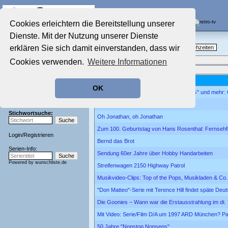
Die Fernseh-Diskussionsforen von
Cookies erleichtern die Bereitstellung unserer
Dienste. Mit der Nutzung unserer Dienste
Startseite
Nostalgieecke
Aktuelles Forum
erklären Sie sich damit einverstanden, dass wir
TV-Erinnerungen an gute, alte Fernsehzeiten
Nostalgieecke
Neues Thema
•
Neueste Beiträge
Cookies verwenden.
Weitere Informationen
Film-Forum
Aktuelle Seite:
11 von 577
Der Werbeblock
Betreff
Zeichentrick-Forum
OK
Ratgeber Technik
"Was bin ich?", "Donnerlippchen", "EWG" und mehr:
Sendeschluss!
Detektiv Rockford erscheint auf Blu-ray
Stichwortsuche:
Oh Jonathan, oh Jonathan
Zum 100. Geburtstag von Hans Rosenthal: Fernsehf
Login
/
Registrieren
Bernd das Brot
Serien-Info:
Sendung 60er Jahre über Hobby Handarbeiten
Powered by
wunschliste.de
Streifenwagen 2150 Highway Patrol
Musikvideo-Clips: Top of the Pops, Musikladen & Co.
"Don Matteo"-Serie mit Terence Hill findet späte Deu
Die Goonies – Wann war die Erstausstrahlung im dt.
Mit Video: Serie/Film D/A um 1997 ARD München? Pa
50 Jahre "Nonstop Nonsens"