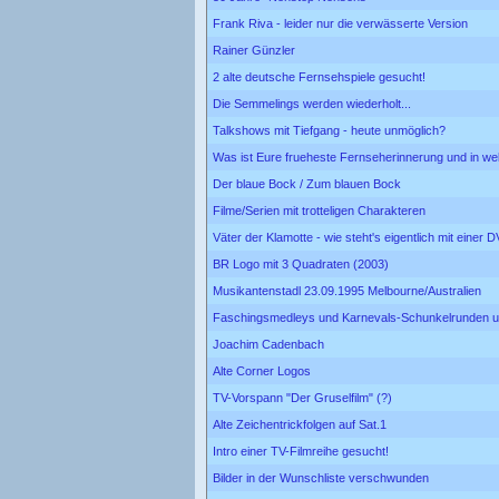
Frank Riva - leider nur die verwässerte Version
Rainer Günzler
2 alte deutsche Fernsehspiele gesucht!
Die Semmelings werden wiederholt...
Talkshows mit Tiefgang - heute unmöglich?
Was ist Eure frueheste Fernseherinnerung und in w
Der blaue Bock / Zum blauen Bock
Filme/Serien mit trotteligen Charakteren
Väter der Klamotte - wie steht's eigentlich mit einer 
BR Logo mit 3 Quadraten (2003)
Musikantenstadl 23.09.1995 Melbourne/Australien
Faschingsmedleys und Karnevals-Schunkelrunden u
Joachim Cadenbach
Alte Corner Logos
TV-Vorspann "Der Gruselfilm" (?)
Alte Zeichentrickfolgen auf Sat.1
Intro einer TV-Filmreihe gesucht!
Bilder in der Wunschliste verschwunden