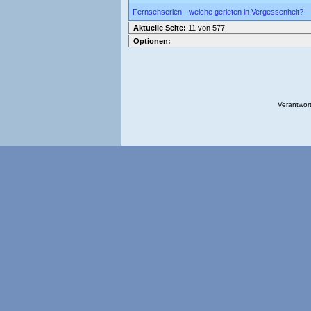
Fernsehserien - welche gerieten in Vergessenheit?
Aktuelle Seite:
11 von 577
Optionen:
Verantwort