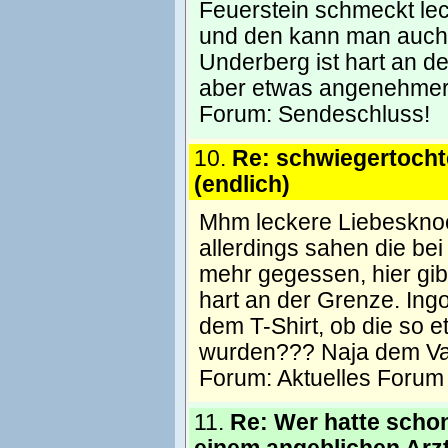
Feuerstein schmeckt leck
und den kann man auch 
Underberg ist hart an d
aber etwas angenehmer
Forum:
Sendeschluss!
10.
Re: schwiegertocht
(endlich)
Mhm leckere Liebesknoc
allerdings sahen die be
mehr gegessen, hier gib
hart an der Grenze. Ing
dem T-Shirt, ob die so
wurden??? Naja dem Vat
Forum:
Aktuelles Forum
11.
Re: Wer hatte scho