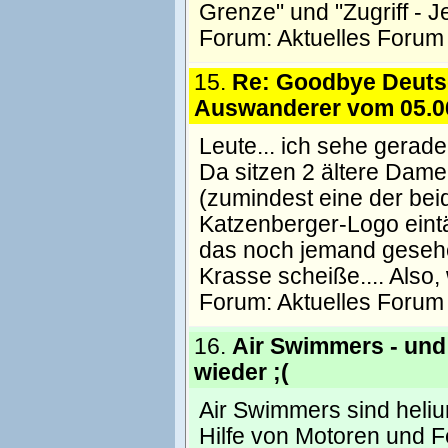
Grenze" und "Zugriff - J
Forum:
Aktuelles Forum
15.
Re: Goodbye Deutsc
Auswanderer vom 05.0
Leute... ich sehe gerade
Da sitzen 2 ältere Dame
(zumindest eine der bei
Katzenberger-Logo eintät
das noch jemand gesehe
Krasse scheiße.... Also
Forum:
Aktuelles Forum
16.
Air Swimmers - und 
wieder ;(
Air Swimmers sind helium
Hilfe von Motoren und 