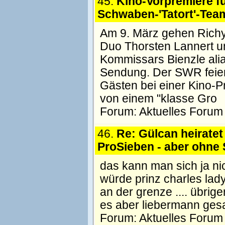
45.
Kino-Vorpremiere f
Schwaben-'Tatort'-Tea
Am 9. März gehen Richy 
Duo Thorsten Lannert un
Kommissars Bienzle alias
Sendung. Der SWR feie
Gästen bei einer Kino-P
von einem "klasse Gro
Forum:
Aktuelles Forum
46.
Re: Gülcan heiratet 
ProSieben - aber ohne
das kann man sich ja nic
würde prinz charles lady
an der grenze .... übrige
es aber liebermann gesa
Forum:
Aktuelles Forum