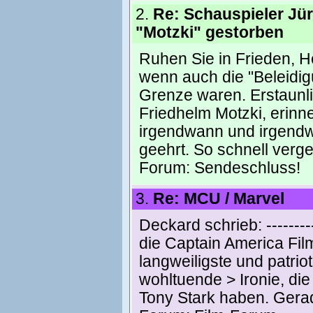
2.
Re: Schauspieler Jür
"Motzki" gestorben
Ruhen Sie in Frieden, He
wenn auch die "Beleidig
Grenze waren. Erstaunlic
Friedhelm Motzki, erinn
irgendwann und irgendwo
geehrt. So schnell verg
Forum:
Sendeschluss!
3.
Re: MCU / Marvel
Deckard schrieb: -----------
die Captain America Fil
langweiligste und patrio
wohltuende > Ironie, die
Tony Stark haben. Gerad