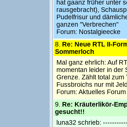
hat gaanz früher unter
rausgebracht), Schauspie
Pudelfrisur und dämlich
ganzen "Verbrechen"
Forum:
Nostalgieecke
8.
Re: Neue RTL II-Form
Sommerloch
Mal ganz ehrlich: Auf RT
momentan leider in der 
Grenze. Zählt total zum T
Fussbroichs nur mit Jeld
Forum:
Aktuelles Forum
9.
Re: Kräuterlikör-Em
gesucht!!
luna32 schrieb: ------------