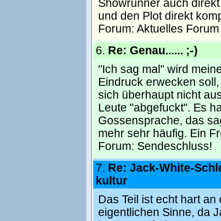
Showrunner auch direkt
und den Plot direkt komp
Forum:
Aktuelles Forum
6.
Re: Genau...... ;-)
"Ich sag mal" wird mei
Eindruck erwecken soll
sich überhaupt nicht au
Leute "abgefuckt". Es h
Gossensprache, das sagte
mehr sehr häufig. Ein F
Forum:
Sendeschluss!
7.
Re: Jack-White-Sch
kultur
Das Teil ist echt hart a
eigentlichen Sinne, da J