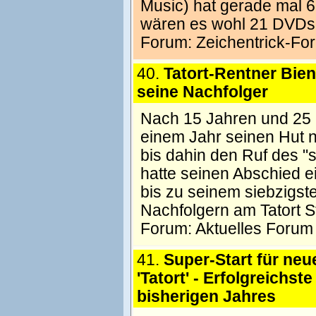
Music) hat gerade mal 6
wären es wohl 21 DVDs
Forum:
Zeichentrick-Fo
40.
Tatort-Rentner Bienz
seine Nachfolger
Nach 15 Jahren und 25 "
einem Jahr seinen Hut 
bis dahin den Ruf des "
hatte seinen Abschied ei
bis zu seinem siebzigst
Nachfolgern am Tatort St
Forum:
Aktuelles Forum
41.
Super-Start für ne
'Tatort' - Erfolgreichst
bisherigen Jahres