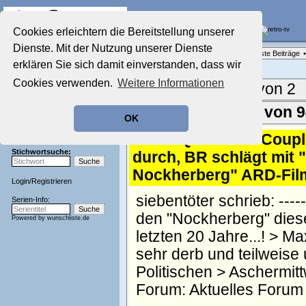
Die Fernseh-Diskussionsforen von
Cookies erleichtern die Bereitstellung unserer
Dienste. Mit der Nutzung unserer Dienste
Startseite
Forenliste
•
Themenübersicht
•
Neueste Beiträge
•
Aktuelles Forum
erklären Sie sich damit einverstanden, dass wir
Nostalgieecke
Cookies verwenden.
Weitere Informationen
Film-Forum
Aktuelle Seite:
1 von 2
Der Werbeblock
Zeichentrick-Forum
Ergebnisse 1 - 50 von 
OK
Ratgeber Technik
Sendeschluss!
1.
Re: Quoten: "#Couple
Stichwortsuche:
durch, BR schlägt mit 
Nockherberg" ARD-Fil
Login
/
Registrieren
siebentöter schrieb: -------
Serien-Info:
den "Nockherberg" diese
Powered by
wunschliste.de
letzten 20 Jahre...! > 
sehr derb und teilweise 
Politischen > Aschermitt
Forum:
Aktuelles Forum