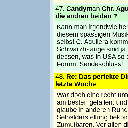
47.
Candyman Chr. Agui
die andren beiden ?
Kann man irgendwie hera
diesem spassigen Musikvi
selbst C. Aguilera kommt
Schwarzhaarige sind ja 
dessen, was in USA so d
Forum:
Sendeschluss!
48.
Re: Das perfekte Din
letzte Woche
War doch eine recht un
am besten gefallen, und
glaube in anderen Runde
Selbstdarstellung beko
Zumutbaren. Vor allen d