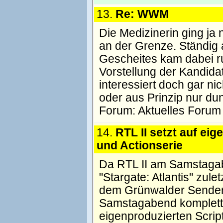
13.
Re: WWM
Die Medizinerin ging ja
an der Grenze. Ständig
Gescheites kam dabei rum
Vorstellung der Kandida
interessiert doch gar n
oder aus Prinzip nur du
Forum:
Aktuelles Forum
14.
RTL II setzt auf ei
und Actionserie
Da RTL II am Samstagab
"Stargate: Atlantis" zul
dem Grünwalder Sender
Samstagabend komplett
eigenproduzierten Scrip