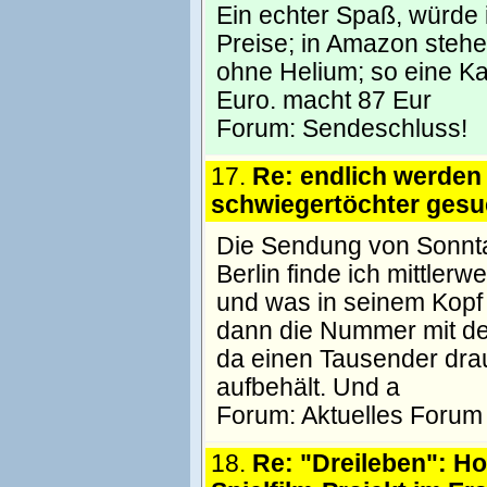
Ein echter Spaß, würde 
Preise; in Amazon stehe
ohne Helium; so eine K
Euro. macht 87 Eur
Forum:
Sendeschluss!
17.
Re: endlich werden
schwiegertöchter gesu
Die Sendung von Sonnta
Berlin finde ich mittlerw
und was in seinem Kopf f
dann die Nummer mit der
da einen Tausender drau
aufbehält. Und a
Forum:
Aktuelles Forum
18.
Re: "Dreileben": H