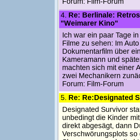
Forum:
Film-Forum
4.
Re: Berlinale: Retro
"Weimarer Kino"
Ich war ein paar Tage in
Filme zu sehen: Im Auto
Dokumentarfilm über ei
Kameramann und später
machten sich mit einer
zwei Mechanikern zunä
Forum:
Film-Forum
5.
Re: Re:Designated S
Designated Survivor star
unbedingt die Kinder mi
direkt abgesägt, dann D
Verschwörungsplots so