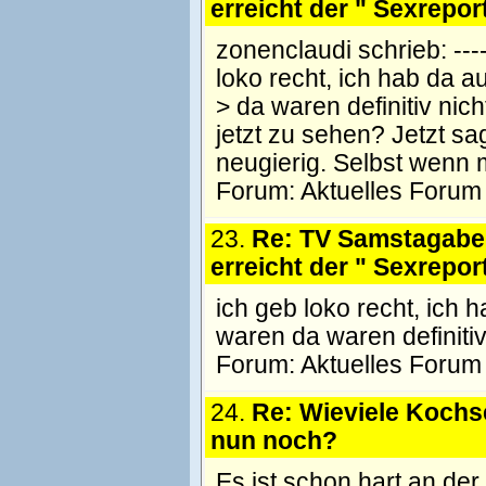
erreicht der " Sexreport
zonenclaudi schrieb: -------
loko recht, ich hab da 
> da waren definitiv ni
jetzt zu sehen? Jetzt s
neugierig. Selbst wenn
Forum:
Aktuelles Forum
23.
Re: TV Samstagaben
erreicht der " Sexreport
ich geb loko recht, ich
waren da waren definiti
Forum:
Aktuelles Forum
24.
Re: Wieviele Koch
nun noch?
Es ist schon hart an der