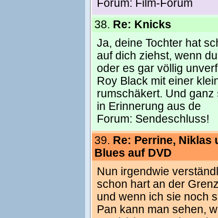
Forum:
Film-Forum
38.
Re: Knicks
Ja, deine Tochter hat s
auf dich ziehst, wenn d
oder es gar völlig unve
Roy Black mit einer klei
rumschäkert. Und ganz
in Erinnerung aus de
Forum:
Sendeschluss!
39.
Re: Perrine, Niklas
Blues auf DVD
Nun irgendwie verständ
schon hart an der Grenz
und wenn ich sie noch s
Pan kann man sehen, wie