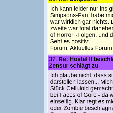
Ich kann leider nur ins g
Simpsons-Fan, habe mich
war wirklich gar nichts.
zweite war total daneben
of Horror"-Folgen, und d
Seht es positiv:
Forum:
Aktuelles Forum
37.
Re: Hostel II besch
Zensur schlägt zu
Ich glaube nicht, dass s
darstellen lassen... Mic
Stück Celluloid gemacht
bei Faces of Gore - da w
einseitig. Klar regt es 
oder Zombie beschlagn