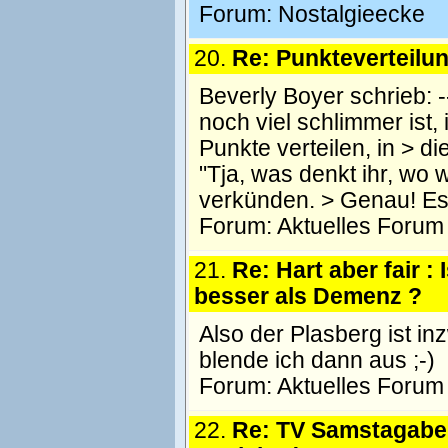
Forum:
Nostalgieecke
20.
Re: Punkteverteilun
Beverly Boyer schrieb: ----
noch viel schlimmer ist, 
Punkte verteilen, in > 
"Tja, was denkt ihr, wo 
verkünden. > Genau! Es 
Forum:
Aktuelles Forum
21.
Re: Hart aber fair :
besser als Demenz ?
Also der Plasberg ist i
blende ich dann aus ;-)
Forum:
Aktuelles Forum
22.
Re: TV Samstagaben