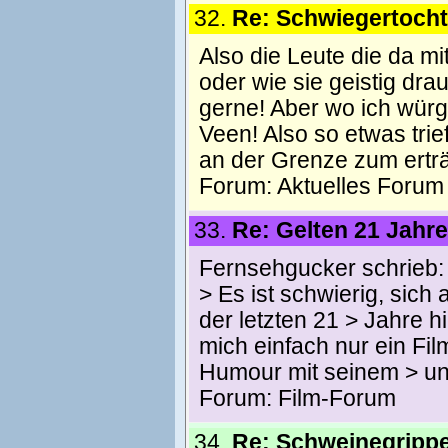
32.
Re: Schwiegertocht
Also die Leute die da m
oder wie sie geistig dr
gerne! Aber wo ich wür
Veen! Also so etwas trie
an der Grenze zum erträ
Forum:
Aktuelles Forum
33.
Re: Gelten 21 Jahre
Fernsehgucker schrieb: ----
> Es ist schwierig, sich
der letzten 21 > Jahre h
mich einfach nur ein Fi
Humour mit seinem > un
Forum:
Film-Forum
34.
Re: Schweinegrippe