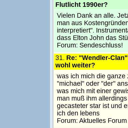
Flutlicht 1990er?
Vielen Dank an alle. Je
man aus Kostengründen 
interpretiert". Instrume
dass Elton John das Stüc
Forum:
Sendeschluss!
31.
Re: "Wendler-Clan" 
wohl weiter?
was ich mich die ganze 
"michael" oder "der" an
was mich mit einer gewis
man muß ihm allerdings 
gecasteter star ist und e
ich den lebens
Forum:
Aktuelles Forum