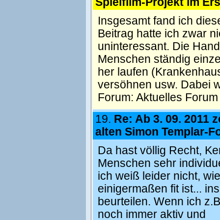
Spielfilm-Projekt im Er
Insgesamt fand ich die
Beitrag hatte ich zwar n
uninteressant. Die Han
Menschen ständig einz
her laufen (Krankenhaus
versöhnen usw. Dabei w
Forum:
Aktuelles Forum
19.
Re: Ab 3. 09. 2011 z
alten Simon Templar-F
Da hast völlig Recht, K
Menschen sehr individuel
ich weiß leider nicht, w
einigermaßen fit ist... i
beurteilen. Wenn ich z.
noch immer aktiv und