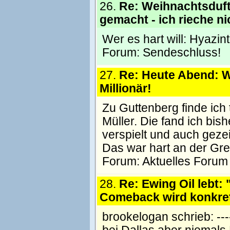
26.
Re: Weihnachtsduft 
gemacht - ich rieche ni
Wer es hart will: Hyazin
Forum:
Sendeschluss!
27.
Re: Heute Abend: W
Millionär!
Zu Guttenberg finde ich
Müller. Die fand ich bish
verspielt und auch gezei
Das war hart an der Gr
Forum:
Aktuelles Forum
28.
Re: Ewing Oil lebt: 
Comeback wird konkre
brookelogan schrieb: ------