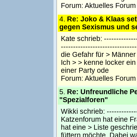
Forum:
Aktuelles Forum
4.
Re: Joko & Klaas se
gegen Sexismus und se
Kate schrieb: --------------
-----------------------------
die Gefahr für > Männer 
Ich > > kenne locker ei
einer Party ode
Forum:
Aktuelles Forum
5.
Re: Unfreundliche P
"Spezialforen"
Wikki schrieb: -------------
Katzenforum hat eine Fra
hat eine > Liste geschri
füttern möchte. Dabei w