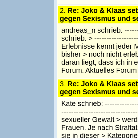
2.
Re: Joko & Klaas se
gegen Sexismus und se
andreas_n schrieb: --------
schrieb: > -----------------
Erlebnisse kennt jeder 
bisher > noch nicht erl
daran liegt, dass ich in
Forum:
Aktuelles Forum
3.
Re: Joko & Klaas se
gegen Sexismus und se
Kate schrieb: --------------
--------------------------
sexueller Gewalt > werde
Frauen. Je nach Strafta
sie in dieser > Kategori