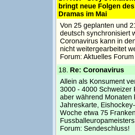
bringt neue Folgen des
Dramas im Mai
Von 25 geplanten und 21
deutsch synchronisiert
Coronavirus kann in den
nicht weitergearbeitet w
Forum:
Aktuelles Forum
18.
Re: Coronavirus
Allein als Konsument ve
3000 - 4000 Schweizer F
aber während Monaten k
Jahreskarte, Eishockey-
Woche etwa 75 Franken),
Fussballeuropameistersc
Forum:
Sendeschluss!