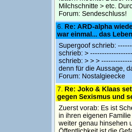
Milchschnitte > etc. Dur
Forum:
Sendeschluss!
6.
Re: ARD-alpha wiede
war einmal... das Lebe
Supergoof schrieb: --------
schrieb: > -----------------
schrieb: > > > -------------
denn für die Aussage, da
Forum:
Nostalgieecke
7.
Re: Joko & Klaas se
gegen Sexismus und se
Zuerst vorab: Es ist Sc
in ihren eigenen Famili
weiter genau hinsehen u
Öffentlichkeit ist die Ge