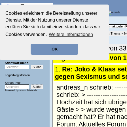
Die Fernseh-Diskussionsforen von
Cookies erleichtern die Bereitstellung unserer
Dienste. Mit der Nutzung unserer Dienste
Startseite
Aktuelles Forum
Aktuelles Forum
erklären Sie sich damit einverstanden, dass wir
Fragen, Antworten und Meinungen zum aktuellen
Nostalgieecke
Forenliste
•
Themenübersicht
•
Neues Thema
•
N
Cookies verwenden.
Weitere Informationen
Film-Forum
Der Werbeblock
Zeichentrick-Forum
Aktuelle Seite:
1 von 33
OK
Ratgeber Technik
Sendeschluss!
Ergebnisse 1 - 50 von 
Stichwortsuche:
1.
Re: Joko & Klaas se
gegen Sexismus und se
Login
/
Registrieren
Serien-Info:
andreas_n schrieb: --------
Powered by
wunschliste.de
schrieb: > -----------------
Hochzeit hat sich übrige
Gäste > > wurde wegen s
gemacht hat? Er hat nac
Forum:
Aktuelles Forum